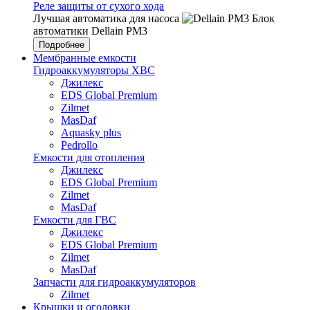
Реле защиты от сухого хода
Лучшая автоматика для насоса
Блок
автоматики Dellain PM3
Подробнее
Мембранные емкости
Гидроаккумуляторы ХВС
Джилекс
EDS Global Premium
Zilmet
MasDaf
Aquasky plus
Pedrollo
Емкости для отопления
Джилекс
EDS Global Premium
Zilmet
MasDaf
Емкости для ГВС
Джилекс
EDS Global Premium
Zilmet
MasDaf
Запчасти для гидроаккумуляторов
Zilmet
Крышки и оголовки