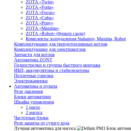
ZOTA «Twist»
ZOTA «Forta»
ZOTA «Focus»
ZOTA «Cuba»
ZOTA «Pony»
ZOTA «Maxima»
ZOTA «Robot» (бункер сзади)
Комплекты золоудаления Stahanov, Maxima, Robot
Комплектующие для твердотопливных котлов
Комплектующие для электрокотлов
Запчасти для котлов
Автоматика ZONT
Гидрострелки и группы быстрого монтажа
ИБП, аккумуляторы и стабилизаторы
Пеллетные горелки
Электрокаменки
Автоматика и пульты
Реле давления
Блоки автоматики
Шкафы управления
1 насос
2 насоса
Частотные блоки
Реле защиты от сухого хода
Лучшая автоматика для насоса
Блок автома