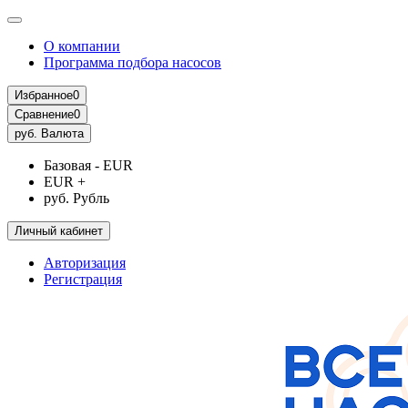
О компании
Программа подбора насосов
Избранное
0
Сравнение
0
руб.
Валюта
Базовая - EUR
EUR +
руб. Рубль
Личный кабинет
Авторизация
Регистрация