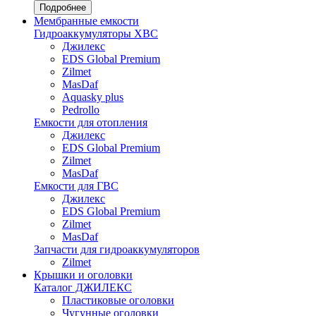
Подробнее
Мембранные емкости
Гидроаккумуляторы ХВС
Джилекс
EDS Global Premium
Zilmet
MasDaf
Aquasky plus
Pedrollo
Емкости для отопления
Джилекс
EDS Global Premium
Zilmet
MasDaf
Емкости для ГВС
Джилекс
EDS Global Premium
Zilmet
MasDaf
Запчасти для гидроаккумуляторов
Zilmet
Крышки и оголовки
Каталог ДЖИЛЕКС
Пластиковые оголовки
Чугунные оголовки