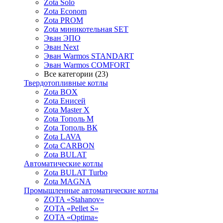
Zota Solo
Zota Econom
Zota PROM
Zota миникотельная SET
Эван ЭПО
Эван Next
Эван Warmos STANDART
Эван Warmos COMFORT
Все категории (23)
Твердотопливные котлы
Zota BOX
Zota Енисей
Zota Master X
Zota Тополь М
Zota Тополь ВК
Zota LAVA
Zota CARBON
Zota BULAT
Автоматические котлы
Zota BULAT Turbo
Zota MAGNA
Промышленные автоматические котлы
ZOTA «Stahanov»
ZOTA «Pellet S»
ZOTA «Optima»