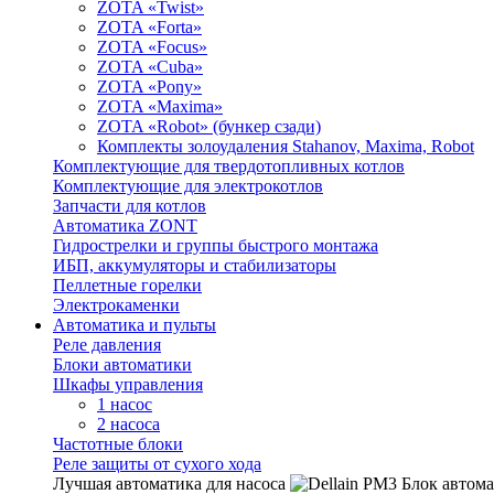
ZOTA «Twist»
ZOTA «Forta»
ZOTA «Focus»
ZOTA «Cuba»
ZOTA «Pony»
ZOTA «Maxima»
ZOTA «Robot» (бункер сзади)
Комплекты золоудаления Stahanov, Maxima, Robot
Комплектующие для твердотопливных котлов
Комплектующие для электрокотлов
Запчасти для котлов
Автоматика ZONT
Гидрострелки и группы быстрого монтажа
ИБП, аккумуляторы и стабилизаторы
Пеллетные горелки
Электрокаменки
Автоматика и пульты
Реле давления
Блоки автоматики
Шкафы управления
1 насос
2 насоса
Частотные блоки
Реле защиты от сухого хода
Лучшая автоматика для насоса
Блок автома