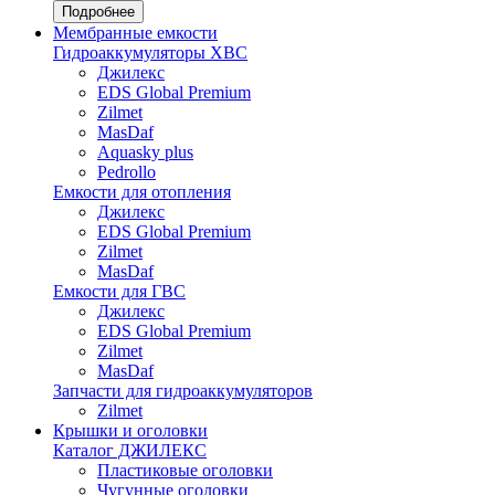
Подробнее
Мембранные емкости
Гидроаккумуляторы ХВС
Джилекс
EDS Global Premium
Zilmet
MasDaf
Aquasky plus
Pedrollo
Емкости для отопления
Джилекс
EDS Global Premium
Zilmet
MasDaf
Емкости для ГВС
Джилекс
EDS Global Premium
Zilmet
MasDaf
Запчасти для гидроаккумуляторов
Zilmet
Крышки и оголовки
Каталог ДЖИЛЕКС
Пластиковые оголовки
Чугунные оголовки