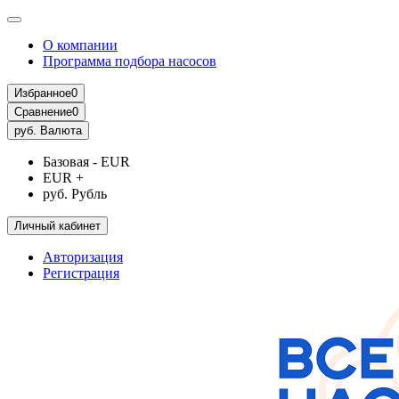
О компании
Программа подбора насосов
Избранное
0
Сравнение
0
руб.
Валюта
Базовая - EUR
EUR +
руб. Рубль
Личный кабинет
Авторизация
Регистрация