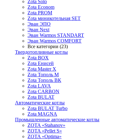
Zota Solo
Zota Econom
Zota PROM
Zota миникотельная SET
Эван ЭПО
Эван Next
Эван Warmos STANDART
Эван Warmos COMFORT
Все категории (23)
Твердотопливные котлы
Zota BOX
Zota Енисей
Zota Master X
Zota Тополь М
Zota Тополь ВК
Zota LAVA
Zota CARBON
Zota BULAT
Автоматические котлы
Zota BULAT Turbo
Zota MAGNA
Промышленные автоматические котлы
ZOTA «Stahanov»
ZOTA «Pellet S»
ZOTA «Optima»