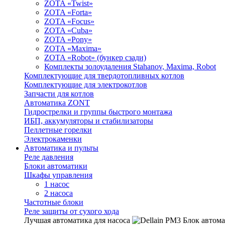
ZOTA «Twist»
ZOTA «Forta»
ZOTA «Focus»
ZOTA «Cuba»
ZOTA «Pony»
ZOTA «Maxima»
ZOTA «Robot» (бункер сзади)
Комплекты золоудаления Stahanov, Maxima, Robot
Комплектующие для твердотопливных котлов
Комплектующие для электрокотлов
Запчасти для котлов
Автоматика ZONT
Гидрострелки и группы быстрого монтажа
ИБП, аккумуляторы и стабилизаторы
Пеллетные горелки
Электрокаменки
Автоматика и пульты
Реле давления
Блоки автоматики
Шкафы управления
1 насос
2 насоса
Частотные блоки
Реле защиты от сухого хода
Лучшая автоматика для насоса
Блок автома