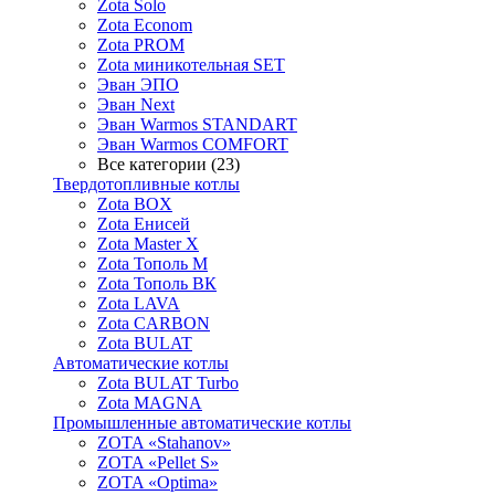
Zota Solo
Zota Econom
Zota PROM
Zota миникотельная SET
Эван ЭПО
Эван Next
Эван Warmos STANDART
Эван Warmos COMFORT
Все категории (23)
Твердотопливные котлы
Zota BOX
Zota Енисей
Zota Master X
Zota Тополь М
Zota Тополь ВК
Zota LAVA
Zota CARBON
Zota BULAT
Автоматические котлы
Zota BULAT Turbo
Zota MAGNA
Промышленные автоматические котлы
ZOTA «Stahanov»
ZOTA «Pellet S»
ZOTA «Optima»