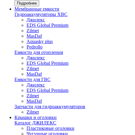
Подробнее
Мембранные емкости
Гидроаккумуляторы ХВС
Джилекс
EDS Global Premium
Zilmet
MasDaf
Aquasky plus
Pedrollo
Емкости для отопления
Джилекс
EDS Global Premium
Zilmet
MasDaf
Емкости для ГВС
Джилекс
EDS Global Premium
Zilmet
MasDaf
Запчасти для гидроаккумуляторов
Zilmet
Крышки и оголовки
Каталог ДЖИЛЕКС
Пластиковые оголовки
Чугунные оголовки