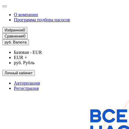
О компании
Программа подбора насосов
Избранное
0
Сравнение
0
руб.
Валюта
Базовая - EUR
EUR +
руб. Рубль
Личный кабинет
Авторизация
Регистрация