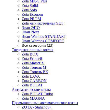
Zota MK-S Plus
Zota Solid
Zota Solo
Zota Econom
Zota PROM
Zota миникотельная SET
Эван ЭПО
Эван Next
Эван Warmos STANDART
Эван Warmos COMFORT
Все категории (23)
Твердотопливные котлы
Zota BOX
Zota Енисей
Zota Master X
Zota Тополь М
Zota Тополь ВК
Zota LAVA
Zota CARBON
Zota BULAT
Автоматические котлы
Zota BULAT Turbo
Zota MAGNA
Промышленные автоматические котлы
ZOTA «Stahanov»