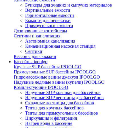
Бункеры для жидких и сыпучих материалов
Вертикальные емкости
Горизонтальные емкости
Емкости для перевозки
Прямоугольные емкости
Дозировочные контейнеры
Септики и канализация
Автономная канализация
Канализационная насосная станция
Септики
Кессоны для скважин
Бассейны ipoolgo
Круглые SUP бассейны IPOOLGO
Прямоугольные SUP бассейны IPOOLGO
Гидромассажные ванны джакузи IPOOLGO
Надувные ледяные ванны (купели) IPOOLGO
Комплектующие IPOOLGO
Надувные SUP крышки для бассейнов
Надувные SUP лестницы для бассейнов
Складные лестницы для бассейнов
Тенты для круглых бассейнов
Тенты для прямоугольных бассейнов
Циркуляция и фильтрация
Нагрев воды в бассейне