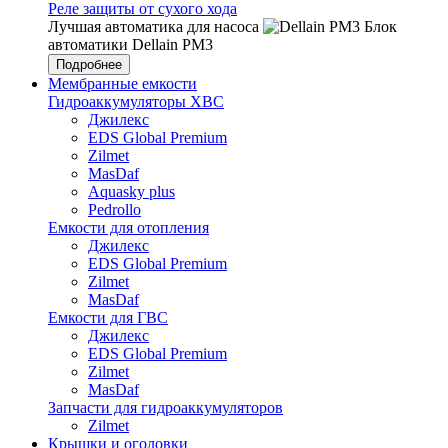
Реле защиты от сухого хода
Лучшая автоматика для насоса
Блок
автоматики Dellain PM3
Подробнее
Мембранные емкости
Гидроаккумуляторы ХВС
Джилекс
EDS Global Premium
Zilmet
MasDaf
Aquasky plus
Pedrollo
Емкости для отопления
Джилекс
EDS Global Premium
Zilmet
MasDaf
Емкости для ГВС
Джилекс
EDS Global Premium
Zilmet
MasDaf
Запчасти для гидроаккумуляторов
Zilmet
Крышки и оголовки