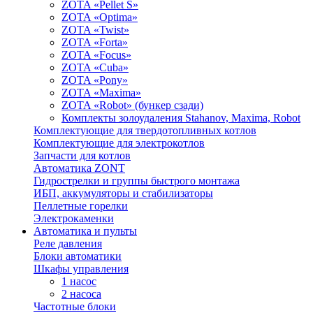
ZOTA «Pellet S»
ZOTA «Optima»
ZOTA «Twist»
ZOTA «Forta»
ZOTA «Focus»
ZOTA «Cuba»
ZOTA «Pony»
ZOTA «Maxima»
ZOTA «Robot» (бункер сзади)
Комплекты золоудаления Stahanov, Maxima, Robot
Комплектующие для твердотопливных котлов
Комплектующие для электрокотлов
Запчасти для котлов
Автоматика ZONT
Гидрострелки и группы быстрого монтажа
ИБП, аккумуляторы и стабилизаторы
Пеллетные горелки
Электрокаменки
Автоматика и пульты
Реле давления
Блоки автоматики
Шкафы управления
1 насос
2 насоса
Частотные блоки