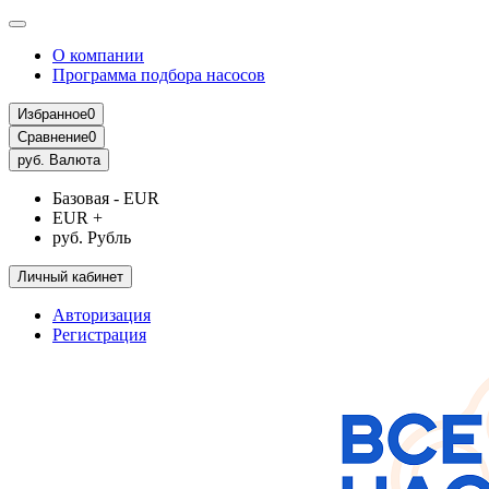
О компании
Программа подбора насосов
Избранное
0
Сравнение
0
руб.
Валюта
Базовая - EUR
EUR +
руб. Рубль
Личный кабинет
Авторизация
Регистрация