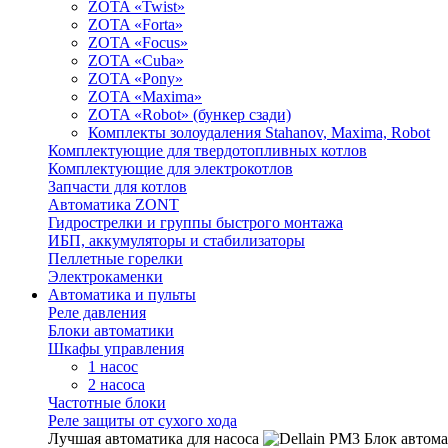
ZOTA «Twist»
ZOTA «Forta»
ZOTA «Focus»
ZOTA «Cuba»
ZOTA «Pony»
ZOTA «Maxima»
ZOTA «Robot» (бункер сзади)
Комплекты золоудаления Stahanov, Maxima, Robot
Комплектующие для твердотопливных котлов
Комплектующие для электрокотлов
Запчасти для котлов
Автоматика ZONT
Гидрострелки и группы быстрого монтажа
ИБП, аккумуляторы и стабилизаторы
Пеллетные горелки
Электрокаменки
Автоматика и пульты
Реле давления
Блоки автоматики
Шкафы управления
1 насос
2 насоса
Частотные блоки
Реле защиты от сухого хода
Лучшая автоматика для насоса
Блок автома