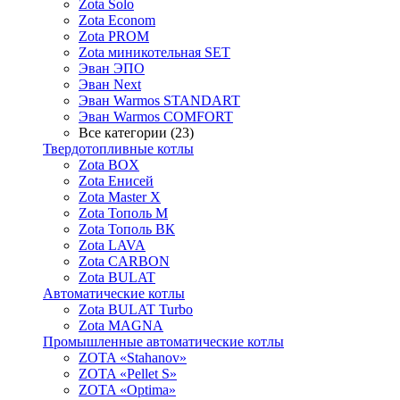
Zota Solo
Zota Econom
Zota PROM
Zota миникотельная SET
Эван ЭПО
Эван Next
Эван Warmos STANDART
Эван Warmos COMFORT
Все категории (23)
Твердотопливные котлы
Zota BOX
Zota Енисей
Zota Master X
Zota Тополь М
Zota Тополь ВК
Zota LAVA
Zota CARBON
Zota BULAT
Автоматические котлы
Zota BULAT Turbo
Zota MAGNA
Промышленные автоматические котлы
ZOTA «Stahanov»
ZOTA «Pellet S»
ZOTA «Optima»