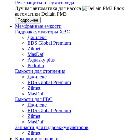
Реле защиты от сухого хода
Лучшая автоматика для насоса
Блок
автоматики Dellain PM3
Подробнее
Мембранные емкости
Гидроаккумуляторы ХВС
Джилекс
EDS Global Premium
Zilmet
MasDaf
Aquasky plus
Pedrollo
Емкости для отопления
Джилекс
EDS Global Premium
Zilmet
MasDaf
Емкости для ГВС
Джилекс
EDS Global Premium
Zilmet
MasDaf
Запчасти для гидроаккумуляторов
Zilmet
Крышки и оголовки