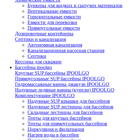
Бункеры для жидких и сыпучих материалов
Вертикальные емкости
Горизонтальные емкости
Емкости для перевозки
Прямоугольные емкости
Дозировочные контейнеры
Септики и канализация
Автономная канализация
Канализационная насосная станция
Септики
Кессоны для скважин
Бассейны ipoolgo
Круглые SUP бассейны IPOOLGO
Прямоугольные SUP бассейны IPOOLGO
Гидромассажные ванны джакузи IPOOLGO
Надувные ледяные ванны (купели) IPOOLGO
Комплектующие IPOOLGO
Надувные SUP крышки для бассейнов
Надувные SUP лестницы для бассейнов
Складные лестницы для бассейнов
Тенты для круглых бассейнов
Тенты для прямоугольных бассейнов
Циркуляция и фильтрация
Нагрев воды в бассейне