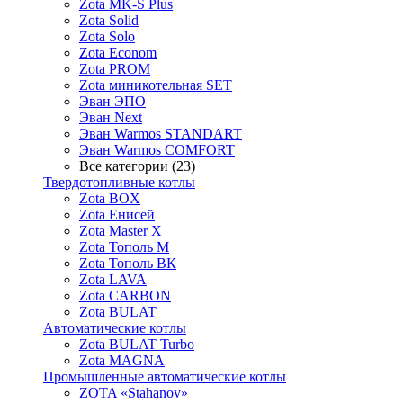
Zota MK-S Plus
Zota Solid
Zota Solo
Zota Econom
Zota PROM
Zota миникотельная SET
Эван ЭПО
Эван Next
Эван Warmos STANDART
Эван Warmos COMFORT
Все категории (23)
Твердотопливные котлы
Zota BOX
Zota Енисей
Zota Master X
Zota Тополь М
Zota Тополь ВК
Zota LAVA
Zota CARBON
Zota BULAT
Автоматические котлы
Zota BULAT Turbo
Zota MAGNA
Промышленные автоматические котлы
ZOTA «Stahanov»