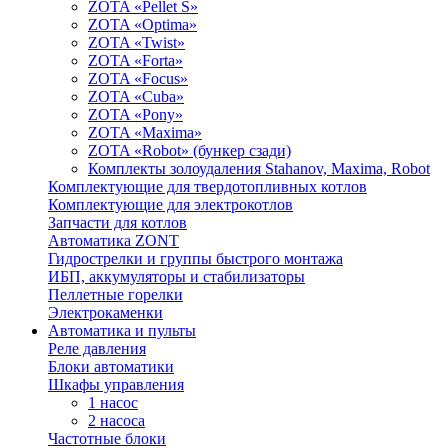
ZOTA «Pellet S»
ZOTA «Optima»
ZOTA «Twist»
ZOTA «Forta»
ZOTA «Focus»
ZOTA «Cuba»
ZOTA «Pony»
ZOTA «Maxima»
ZOTA «Robot» (бункер сзади)
Комплекты золоудаления Stahanov, Maxima, Robot
Комплектующие для твердотопливных котлов
Комплектующие для электрокотлов
Запчасти для котлов
Автоматика ZONT
Гидрострелки и группы быстрого монтажа
ИБП, аккумуляторы и стабилизаторы
Пеллетные горелки
Электрокаменки
Автоматика и пульты
Реле давления
Блоки автоматики
Шкафы управления
1 насос
2 насоса
Частотные блоки