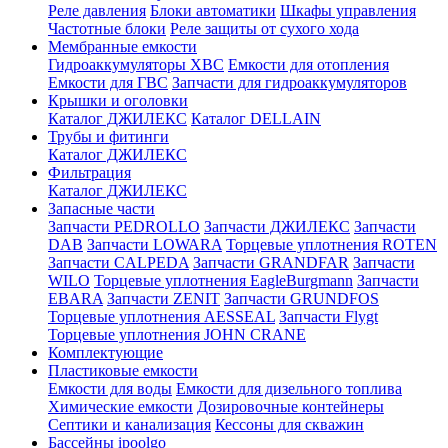
Реле давления
Блоки автоматики
Шкафы управления
Частотные блоки
Реле защиты от сухого хода
Мембранные емкости
Гидроаккумуляторы ХВС
Емкости для отопления
Емкости для ГВС
Запчасти для гидроаккумуляторов
Крышки и оголовки
Каталог ДЖИЛЕКС
Каталог DELLAIN
Трубы и фитинги
Каталог ДЖИЛЕКС
Фильтрация
Каталог ДЖИЛЕКС
Запасные части
Запчасти PEDROLLO
Запчасти ДЖИЛЕКС
Запчасти
DAB
Запчасти LOWARA
Торцевые уплотнения ROTEN
Запчасти CALPEDA
Запчасти GRANDFAR
Запчасти
WILO
Торцевые уплотнения EagleBurgmann
Запчасти
EBARA
Запчасти ZENIT
Запчасти GRUNDFOS
Торцевые уплотнения AESSEAL
Запчасти Flygt
Торцевые уплотнения JOHN CRANE
Комплектующие
Пластиковые емкости
Емкости для воды
Емкости для дизельного топлива
Химические емкости
Дозировочные контейнеры
Септики и канализация
Кессоны для скважин
Бассейны ipoolgo