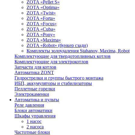
ZOTA «Pellet S»
ZOTA «Optima»
ZOTA «Twist»
ZOTA «Forta»
ZOTA «Focus»
ZOTA «Cuba»
ZOTA «Pony»
ZOTA «Maxima»
ZOTA «Robot» (бункер сзади)
Комплекты золоудаления Stahanov, Maxima, Robot
Комплектующие для твердотопливных котлов
Комплектующие для электрокотлов
Запчасти для котлов
Автоматика ZONT
Гидрострелки и группы быстрого монтажа
ИБП, аккумуляторы и стабилизаторы
Пеллетные горелки
Электрокаменки
Автоматика и пульты
Реле давления
Блоки автоматики
Шкафы управления
1 насос
2 насоса
Частотные блоки