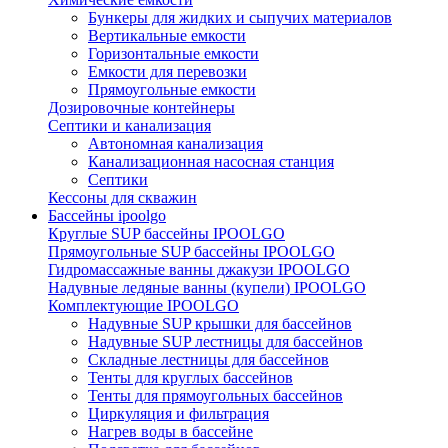
Бункеры для жидких и сыпучих материалов
Вертикальные емкости
Горизонтальные емкости
Емкости для перевозки
Прямоугольные емкости
Дозировочные контейнеры
Септики и канализация
Автономная канализация
Канализационная насосная станция
Септики
Кессоны для скважин
Бассейны ipoolgo
Круглые SUP бассейны IPOOLGO
Прямоугольные SUP бассейны IPOOLGO
Гидромассажные ванны джакузи IPOOLGO
Надувные ледяные ванны (купели) IPOOLGO
Комплектующие IPOOLGO
Надувные SUP крышки для бассейнов
Надувные SUP лестницы для бассейнов
Складные лестницы для бассейнов
Тенты для круглых бассейнов
Тенты для прямоугольных бассейнов
Циркуляция и фильтрация
Нагрев воды в бассейне