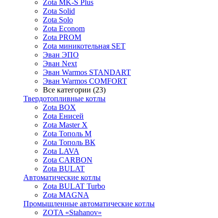
Zota MK-S Plus
Zota Solid
Zota Solo
Zota Econom
Zota PROM
Zota миникотельная SET
Эван ЭПО
Эван Next
Эван Warmos STANDART
Эван Warmos COMFORT
Все категории (23)
Твердотопливные котлы
Zota BOX
Zota Енисей
Zota Master X
Zota Тополь М
Zota Тополь ВК
Zota LAVA
Zota CARBON
Zota BULAT
Автоматические котлы
Zota BULAT Turbo
Zota MAGNA
Промышленные автоматические котлы
ZOTA «Stahanov»