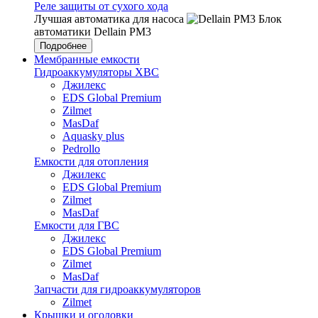
Реле защиты от сухого хода
Лучшая автоматика для насоса
Блок
автоматики Dellain PM3
Подробнее
Мембранные емкости
Гидроаккумуляторы ХВС
Джилекс
EDS Global Premium
Zilmet
MasDaf
Aquasky plus
Pedrollo
Емкости для отопления
Джилекс
EDS Global Premium
Zilmet
MasDaf
Емкости для ГВС
Джилекс
EDS Global Premium
Zilmet
MasDaf
Запчасти для гидроаккумуляторов
Zilmet
Крышки и оголовки