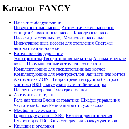
Каталог FANCY
Насосное оборудование
Поверхностные насосы
Автоматические насосные
станции
Скважинные насосы
Колодезные насосы
Насосы для сточных вод
Установки насосные
Циркуляционные насосы для отопления
Системы
автоматизации на баке
Котельное оборудование
Электрокотлы
Твердотопливные котлы
Автоматические
котлы
Промышленные автоматические котлы
Комплектующие для твердотопливных котлов
Комплектующие для электрокотлов
Запчасти для котлов
Автоматика ZONT
Гидрострелки и группы быстрого
монтажа
ИБП, аккумуляторы и стабилизаторы
Пеллетные горелки
Электрокаменки
Автоматика и пульты
Реле давления
Блоки автоматики
Шкафы управления
Частотные блоки
Реле защиты от сухого хода
Мембранные емкости
Гидроаккумуляторы ХВС
Емкости для отопления
Емкости для ГВС
Запчасти для гидроаккумуляторов
Крышки и оголовки