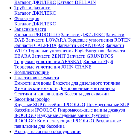
Каталог ДЖИЛЕКС
Каталог DELLAIN
Трубы и фитинги
Каталог ДЖИЛЕКС
Фильтрация
Каталог ДЖИЛЕКС
Запасные части
Запчасти PEDROLLO
Запчасти ДЖИЛЕКС
Запчасти
DAB
Запчасти LOWARA
Торцевые уплотнения ROTEN
Запчасти CALPEDA
Запчасти GRANDFAR
Запчасти
WILO
Торцевые уплотнения EagleBurgmann
Запчасти
EBARA
Запчасти ZENIT
Запчасти GRUNDFOS
Торцевые уплотнения AESSEAL
Запчасти Flygt
Торцевые уплотнения JOHN CRANE
Комплектующие
Пластиковые емкости
Емкости для воды
Емкости для дизельного топлива
Химические емкости
Дозировочные контейнеры
Септики и канализация
Кессоны для скважин
Бассейны ipoolgo
Круглые SUP бассейны IPOOLGO
Прямоугольные SUP
бассейны IPOOLGO
Гидромассажные ванны джакузи
IPOOLGO
Надувные ледяные ванны (купели)
IPOOLGO
Комплектующие IPOOLGO
Раздвижные
павильоны для бассейна
Аренда насосного оборудования