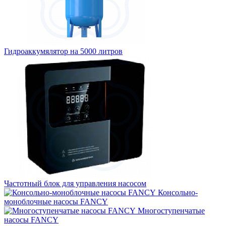
Гидроаккумялятор на 5000 литров
Частотный блок для управления насосом
Консольно-
моноблочные насосы FANCY
Многоступенчатые
насосы FANCY