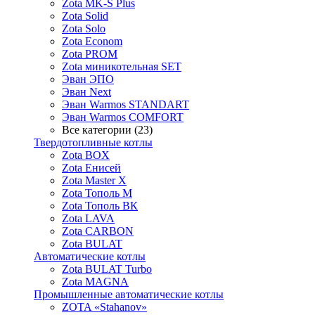
Zota MK-S Plus
Zota Solid
Zota Solo
Zota Econom
Zota PROM
Zota миникотельная SET
Эван ЭПО
Эван Next
Эван Warmos STANDART
Эван Warmos COMFORT
Все категории (23)
Твердотопливные котлы
Zota BOX
Zota Енисей
Zota Master X
Zota Тополь М
Zota Тополь ВК
Zota LAVA
Zota CARBON
Zota BULAT
Автоматические котлы
Zota BULAT Turbo
Zota MAGNA
Промышленные автоматические котлы
ZOTA «Stahanov»