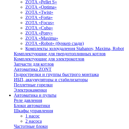
ZOTA «Pellet S»
ZOTA «Optima»
ZOTA «Twist»
ZOTA «Forta»
ZOTA «Focus»
ZOTA «Cuba»
ZOTA «Pony»
ZOTA «Maxima»
ZOTA «Robot» (бункер сзади)
Комплекты золоудаления Stahanov, Maxima, Robot
Комплектующие для твердотопливных котлов
Комплектующие для электрокотлов
Запчасти для котлов
Автоматика ZONT
Гидрострелки и группы быстрого монтажа
ИБП, аккумуляторы и стабилизаторы
Пеллетные горелки
Электрокаменки
Автоматика и пульты
Реле давления
Блоки автоматики
Шкафы управления
1 насос
2 насоса
Частотные блоки