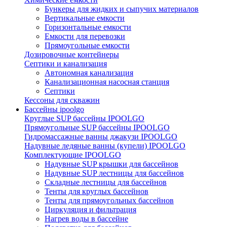
Бункеры для жидких и сыпучих материалов
Вертикальные емкости
Горизонтальные емкости
Емкости для перевозки
Прямоугольные емкости
Дозировочные контейнеры
Септики и канализация
Автономная канализация
Канализационная насосная станция
Септики
Кессоны для скважин
Бассейны ipoolgo
Круглые SUP бассейны IPOOLGO
Прямоугольные SUP бассейны IPOOLGO
Гидромассажные ванны джакузи IPOOLGO
Надувные ледяные ванны (купели) IPOOLGO
Комплектующие IPOOLGO
Надувные SUP крышки для бассейнов
Надувные SUP лестницы для бассейнов
Складные лестницы для бассейнов
Тенты для круглых бассейнов
Тенты для прямоугольных бассейнов
Циркуляция и фильтрация
Нагрев воды в бассейне