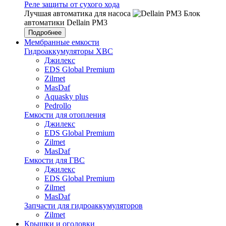
Реле защиты от сухого хода
Лучшая автоматика для насоса
Блок
автоматики Dellain PM3
Подробнее
Мембранные емкости
Гидроаккумуляторы ХВС
Джилекс
EDS Global Premium
Zilmet
MasDaf
Aquasky plus
Pedrollo
Емкости для отопления
Джилекс
EDS Global Premium
Zilmet
MasDaf
Емкости для ГВС
Джилекс
EDS Global Premium
Zilmet
MasDaf
Запчасти для гидроаккумуляторов
Zilmet
Крышки и оголовки