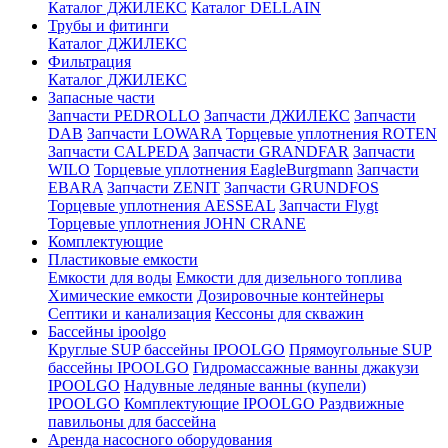
Каталог ДЖИЛЕКС
Каталог DELLAIN
Трубы и фитинги
Каталог ДЖИЛЕКС
Фильтрация
Каталог ДЖИЛЕКС
Запасные части
Запчасти PEDROLLO
Запчасти ДЖИЛЕКС
Запчасти
DAB
Запчасти LOWARA
Торцевые уплотнения ROTEN
Запчасти CALPEDA
Запчасти GRANDFAR
Запчасти
WILO
Торцевые уплотнения EagleBurgmann
Запчасти
EBARA
Запчасти ZENIT
Запчасти GRUNDFOS
Торцевые уплотнения AESSEAL
Запчасти Flygt
Торцевые уплотнения JOHN CRANE
Комплектующие
Пластиковые емкости
Емкости для воды
Емкости для дизельного топлива
Химические емкости
Дозировочные контейнеры
Септики и канализация
Кессоны для скважин
Бассейны ipoolgo
Круглые SUP бассейны IPOOLGO
Прямоугольные SUP
бассейны IPOOLGO
Гидромассажные ванны джакузи
IPOOLGO
Надувные ледяные ванны (купели)
IPOOLGO
Комплектующие IPOOLGO
Раздвижные
павильоны для бассейна
Аренда насосного оборудования