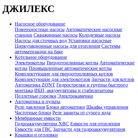
ДЖИЛЕКС
Насосное оборудование
Поверхностные насосы
Автоматические насосные
станции
Скважинные насосы
Колодезные насосы
Насосы для сточных вод
Установки насосные
Циркуляционные насосы для отопления
Системы
автоматизации на баке
Котельное оборудование
Электрокотлы
Твердотопливные котлы
Автоматические
котлы
Промышленные автоматические котлы
Комплектующие для твердотопливных котлов
Комплектующие для электрокотлов
Запчасти для котлов
Автоматика ZONT
Гидрострелки и группы быстрого
монтажа
ИБП, аккумуляторы и стабилизаторы
Пеллетные горелки
Электрокаменки
Автоматика и пульты
Реле давления
Блоки автоматики
Шкафы управления
Частотные блоки
Реле защиты от сухого хода
Мембранные емкости
Гидроаккумуляторы ХВС
Емкости для отопления
Емкости для ГВС
Запчасти для гидроаккумуляторов
Крышки и оголовки