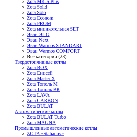
Zota MK-S Plus
Zota Solid
Zota Solo
Zota Econom
Zota PROM
Zota миникотельная SET
Эван ЭПО
Эван Next
Эван Warmos STANDART
Эван Warmos COMFORT
Все категории (23)
Твердотопливные котлы
Zota BOX
Zota Енисей
Zota Master X
Zota Тополь М
Zota Тополь ВК
Zota LAVA
Zota CARBON
Zota BULAT
Автоматические котлы
Zota BULAT Turbo
Zota MAGNA
Промышленные автоматические котлы
ZOTA «Stahanov»