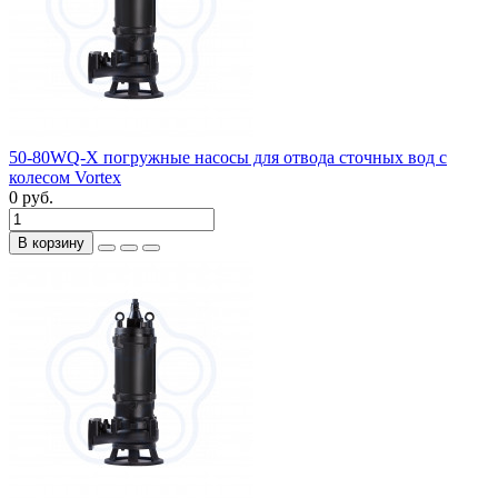
50-80WQ-X погружные насосы для отвода сточных вод с
колесом Vortex
0 руб.
В корзину