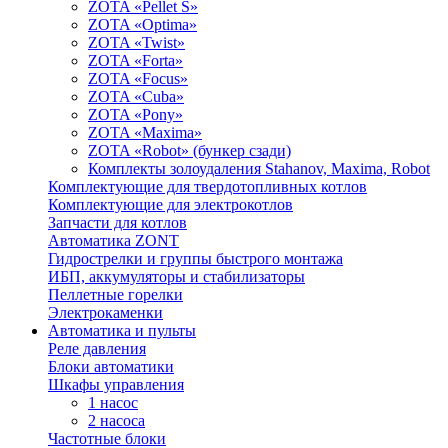
ZOTA «Pellet S»
ZOTA «Optima»
ZOTA «Twist»
ZOTA «Forta»
ZOTA «Focus»
ZOTA «Cuba»
ZOTA «Pony»
ZOTA «Maxima»
ZOTA «Robot» (бункер сзади)
Комплекты золоудаления Stahanov, Maxima, Robot
Комплектующие для твердотопливных котлов
Комплектующие для электрокотлов
Запчасти для котлов
Автоматика ZONT
Гидрострелки и группы быстрого монтажа
ИБП, аккумуляторы и стабилизаторы
Пеллетные горелки
Электрокаменки
Автоматика и пульты
Реле давления
Блоки автоматики
Шкафы управления
1 насос
2 насоса
Частотные блоки