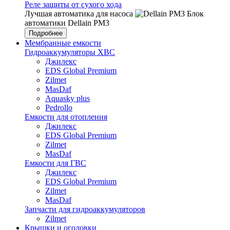
Реле защиты от сухого хода
Лучшая автоматика для насоса
Блок
автоматики Dellain PM3
Подробнее
Мембранные емкости
Гидроаккумуляторы ХВС
Джилекс
EDS Global Premium
Zilmet
MasDaf
Aquasky plus
Pedrollo
Емкости для отопления
Джилекс
EDS Global Premium
Zilmet
MasDaf
Емкости для ГВС
Джилекс
EDS Global Premium
Zilmet
MasDaf
Запчасти для гидроаккумуляторов
Zilmet
Крышки и оголовки