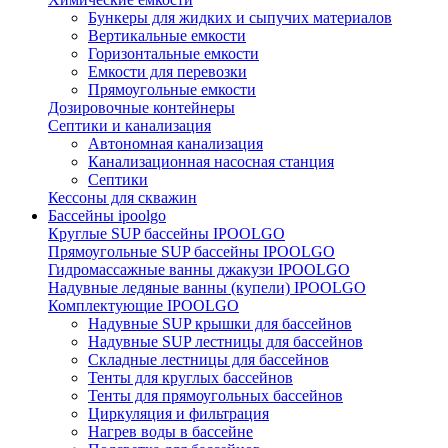
Бункеры для жидких и сыпучих материалов
Вертикальные емкости
Горизонтальные емкости
Емкости для перевозки
Прямоугольные емкости
Дозировочные контейнеры
Септики и канализация
Автономная канализация
Канализационная насосная станция
Септики
Кессоны для скважин
Бассейны ipoolgo
Круглые SUP бассейны IPOOLGO
Прямоугольные SUP бассейны IPOOLGO
Гидромассажные ванны джакузи IPOOLGO
Надувные ледяные ванны (купели) IPOOLGO
Комплектующие IPOOLGO
Надувные SUP крышки для бассейнов
Надувные SUP лестницы для бассейнов
Складные лестницы для бассейнов
Тенты для круглых бассейнов
Тенты для прямоугольных бассейнов
Циркуляция и фильтрация
Нагрев воды в бассейне