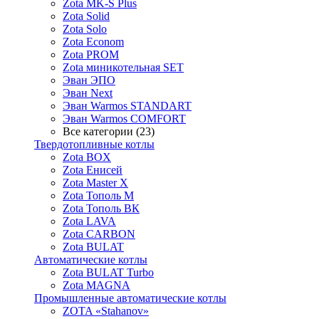
Zota MK-S Plus
Zota Solid
Zota Solo
Zota Econom
Zota PROM
Zota миникотельная SET
Эван ЭПО
Эван Next
Эван Warmos STANDART
Эван Warmos COMFORT
Все категории (23)
Твердотопливные котлы
Zota BOX
Zota Енисей
Zota Master X
Zota Тополь М
Zota Тополь ВК
Zota LAVA
Zota CARBON
Zota BULAT
Автоматические котлы
Zota BULAT Turbo
Zota MAGNA
Промышленные автоматические котлы
ZOTA «Stahanov»