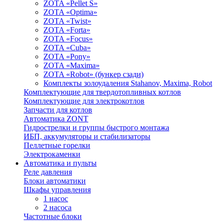
ZOTA «Pellet S»
ZOTA «Optima»
ZOTA «Twist»
ZOTA «Forta»
ZOTA «Focus»
ZOTA «Cuba»
ZOTA «Pony»
ZOTA «Maxima»
ZOTA «Robot» (бункер сзади)
Комплекты золоудаления Stahanov, Maxima, Robot
Комплектующие для твердотопливных котлов
Комплектующие для электрокотлов
Запчасти для котлов
Автоматика ZONT
Гидрострелки и группы быстрого монтажа
ИБП, аккумуляторы и стабилизаторы
Пеллетные горелки
Электрокаменки
Автоматика и пульты
Реле давления
Блоки автоматики
Шкафы управления
1 насос
2 насоса
Частотные блоки