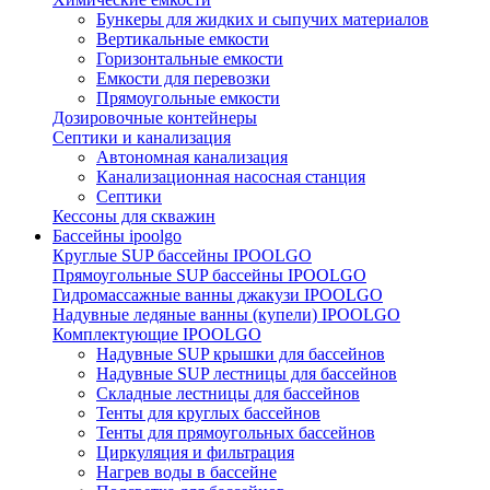
Бункеры для жидких и сыпучих материалов
Вертикальные емкости
Горизонтальные емкости
Емкости для перевозки
Прямоугольные емкости
Дозировочные контейнеры
Септики и канализация
Автономная канализация
Канализационная насосная станция
Септики
Кессоны для скважин
Бассейны ipoolgo
Круглые SUP бассейны IPOOLGO
Прямоугольные SUP бассейны IPOOLGO
Гидромассажные ванны джакузи IPOOLGO
Надувные ледяные ванны (купели) IPOOLGO
Комплектующие IPOOLGO
Надувные SUP крышки для бассейнов
Надувные SUP лестницы для бассейнов
Складные лестницы для бассейнов
Тенты для круглых бассейнов
Тенты для прямоугольных бассейнов
Циркуляция и фильтрация
Нагрев воды в бассейне