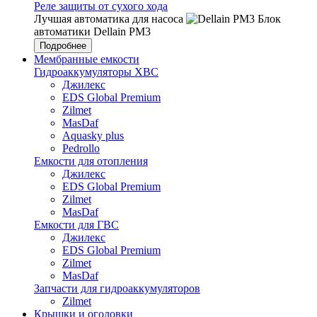
Реле защиты от сухого хода
Лучшая автоматика для насоса
Блок
автоматики Dellain PM3
Подробнее
Мембранные емкости
Гидроаккумуляторы ХВС
Джилекс
EDS Global Premium
Zilmet
MasDaf
Aquasky plus
Pedrollo
Емкости для отопления
Джилекс
EDS Global Premium
Zilmet
MasDaf
Емкости для ГВС
Джилекс
EDS Global Premium
Zilmet
MasDaf
Запчасти для гидроаккумуляторов
Zilmet
Крышки и оголовки