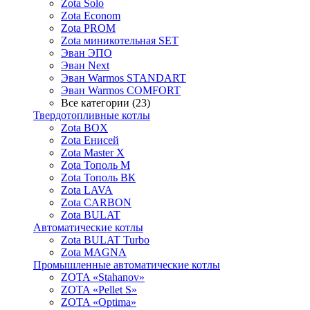
Zota Solo
Zota Econom
Zota PROM
Zota миникотельная SET
Эван ЭПО
Эван Next
Эван Warmos STANDART
Эван Warmos COMFORT
Все категории (23)
Твердотопливные котлы
Zota BOX
Zota Енисей
Zota Master X
Zota Тополь М
Zota Тополь ВК
Zota LAVA
Zota CARBON
Zota BULAT
Автоматические котлы
Zota BULAT Turbo
Zota MAGNA
Промышленные автоматические котлы
ZOTA «Stahanov»
ZOTA «Pellet S»
ZOTA «Optima»