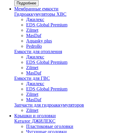
Подробнее
Мембранные емкости
Гидроаккумуляторы ХВС
Джилекс
EDS Global Premium
Zilmet
MasDaf
Aquasky plus
Pedrollo
Емкости для отопления
Джилекс
EDS Global Premium
Zilmet
MasDaf
Емкости для ГВС
Джилекс
EDS Global Premium
Zilmet
MasDaf
Запчасти для гидроаккумуляторов
Zilmet
Крышки и оголовки
Каталог ДЖИЛЕКС
Пластиковые оголовки
Чугунные оголовки