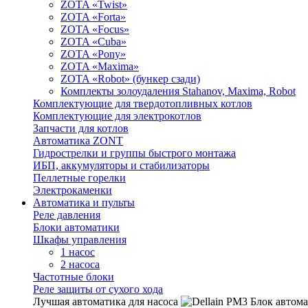
ZOTA «Twist»
ZOTA «Forta»
ZOTA «Focus»
ZOTA «Cuba»
ZOTA «Pony»
ZOTA «Maxima»
ZOTA «Robot» (бункер сзади)
Комплекты золоудаления Stahanov, Maxima, Robot
Комплектующие для твердотопливных котлов
Комплектующие для электрокотлов
Запчасти для котлов
Автоматика ZONT
Гидрострелки и группы быстрого монтажа
ИБП, аккумуляторы и стабилизаторы
Пеллетные горелки
Электрокаменки
Автоматика и пульты
Реле давления
Блоки автоматики
Шкафы управления
1 насос
2 насоса
Частотные блоки
Реле защиты от сухого хода
Лучшая автоматика для насоса
Блок автома