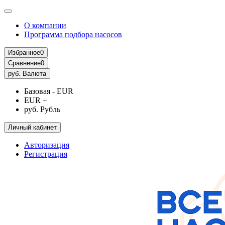
О компании
Программа подбора насосов
Избранное
0
Сравнение
0
руб.
Валюта
Базовая - EUR
EUR +
руб. Рубль
Личный кабинет
Авторизация
Регистрация