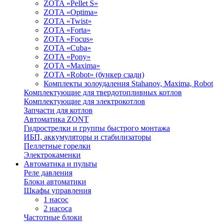
ZOTA «Pellet S»
ZOTA «Optima»
ZOTA «Twist»
ZOTA «Forta»
ZOTA «Focus»
ZOTA «Cuba»
ZOTA «Pony»
ZOTA «Maxima»
ZOTA «Robot» (бункер сзади)
Комплекты золоудаления Stahanov, Maxima, Robot
Комплектующие для твердотопливных котлов
Комплектующие для электрокотлов
Запчасти для котлов
Автоматика ZONT
Гидрострелки и группы быстрого монтажа
ИБП, аккумуляторы и стабилизаторы
Пеллетные горелки
Электрокаменки
Автоматика и пульты
Реле давления
Блоки автоматики
Шкафы управления
1 насос
2 насоса
Частотные блоки