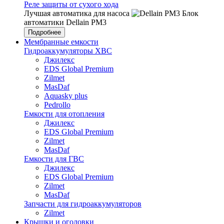
Реле защиты от сухого хода
Лучшая автоматика для насоса
Блок
автоматики Dellain PM3
Подробнее
Мембранные емкости
Гидроаккумуляторы ХВС
Джилекс
EDS Global Premium
Zilmet
MasDaf
Aquasky plus
Pedrollo
Емкости для отопления
Джилекс
EDS Global Premium
Zilmet
MasDaf
Емкости для ГВС
Джилекс
EDS Global Premium
Zilmet
MasDaf
Запчасти для гидроаккумуляторов
Zilmet
Крышки и оголовки