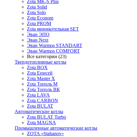
Zota MK-S Plus
Zota Solid
Zota Solo
Zota Econom
Zota PROM
Zota миникотельная SET
Эван ЭПО
Эван Next
Эван Warmos STANDART
Эван Warmos COMFORT
Все категории (23)
Твердотопливные котлы
Zota BOX
Zota Енисей
Zota Master X
Zota Тополь М
Zota Тополь ВК
Zota LAVA
Zota CARBON
Zota BULAT
Автоматические котлы
Zota BULAT Turbo
Zota MAGNA
Промышленные автоматические котлы
ZOTA «Stahanov»