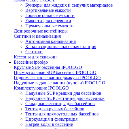
Бункеры для жидких и сыпучих материалов
Вертикальные емкости
Горизонтальные емкости
Емкости для перевозки
Прямоугольные емкости
Дозировочные контейнеры
Септики и канализация
Автономная канализация
Канализационная насосная станция
Септики
Кессоны для скважин
Бассейны ipoolgo
Круглые SUP бассейны IPOOLGO
Прямоугольные SUP бассейны IPOOLGO
Гидромассажные ванны джакузи IPOOLGO
Надувные ледяные ванны (купели) IPOOLGO
Комплектующие IPOOLGO
Надувные SUP крышки для бассейнов
Надувные SUP лестницы для бассейнов
Складные лестницы для бассейнов
Тенты для круглых бассейнов
Тенты для прямоугольных бассейнов
Циркуляция и фильтрация
Нагрев воды в бассейне