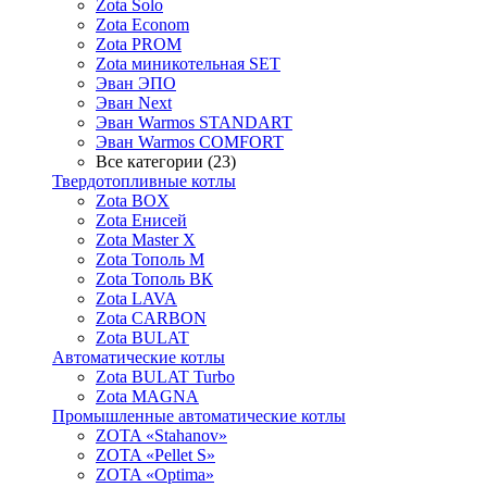
Zota Solo
Zota Econom
Zota PROM
Zota миникотельная SET
Эван ЭПО
Эван Next
Эван Warmos STANDART
Эван Warmos COMFORT
Все категории (23)
Твердотопливные котлы
Zota BOX
Zota Енисей
Zota Master X
Zota Тополь М
Zota Тополь ВК
Zota LAVA
Zota CARBON
Zota BULAT
Автоматические котлы
Zota BULAT Turbo
Zota MAGNA
Промышленные автоматические котлы
ZOTA «Stahanov»
ZOTA «Pellet S»
ZOTA «Optima»