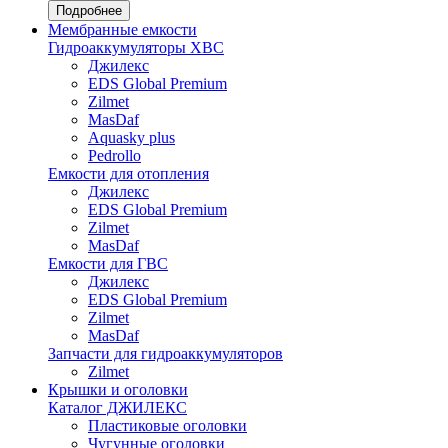
Подробнее
Мембранные емкости
Гидроаккумуляторы ХВС
Джилекс
EDS Global Premium
Zilmet
MasDaf
Aquasky plus
Pedrollo
Емкости для отопления
Джилекс
EDS Global Premium
Zilmet
MasDaf
Емкости для ГВС
Джилекс
EDS Global Premium
Zilmet
MasDaf
Запчасти для гидроаккумуляторов
Zilmet
Крышки и оголовки
Каталог ДЖИЛЕКС
Пластиковые оголовки
Чугунные оголовки