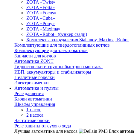
ZOTA «Twist»
ZOTA «Forta»
ZOTA «Focus»
ZOTA «Cuba»
ZOTA «Pony»
ZOTA «Maxima»
ZOTA «Robot» (бункер сзади)
Комплекты золоудаления Stahanov, Maxima, Robot
Комплектующие для твердотопливных котлов
Комплектующие для электрокотлов
Запчасти для котлов
Автоматика ZONT
Гидрострелки и группы быстрого монтажа
ИБП, аккумуляторы и стабилизаторы
Пеллетные горелки
Электрокаменки
Автоматика и пульты
Реле давления
Блоки автоматики
Шкафы управления
1 насос
2 насоса
Частотные блоки
Реле защиты от сухого хода
Лучшая автоматика для насоса
Блок автома