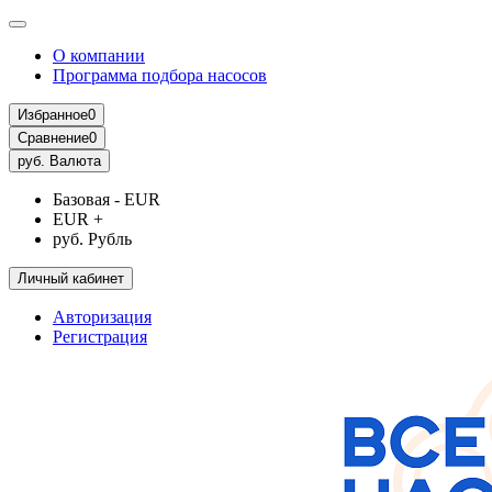
О компании
Программа подбора насосов
Избранное
0
Сравнение
0
руб.
Валюта
Базовая - EUR
EUR +
руб. Рубль
Личный кабинет
Авторизация
Регистрация