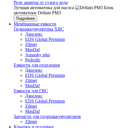
Реле защиты от сухого хода
Лучшая автоматика для насоса
Блок
автоматики Dellain PM3
Подробнее
Мембранные емкости
Гидроаккумуляторы ХВС
Джилекс
EDS Global Premium
Zilmet
MasDaf
Aquasky plus
Pedrollo
Емкости для отопления
Джилекс
EDS Global Premium
Zilmet
MasDaf
Емкости для ГВС
Джилекс
EDS Global Premium
Zilmet
MasDaf
Запчасти для гидроаккумуляторов
Zilmet
Крышки и оголовки