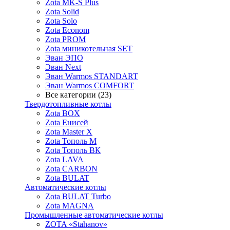
Zota MK-S Plus
Zota Solid
Zota Solo
Zota Econom
Zota PROM
Zota миникотельная SET
Эван ЭПО
Эван Next
Эван Warmos STANDART
Эван Warmos COMFORT
Все категории (23)
Твердотопливные котлы
Zota BOX
Zota Енисей
Zota Master X
Zota Тополь М
Zota Тополь ВК
Zota LAVA
Zota CARBON
Zota BULAT
Автоматические котлы
Zota BULAT Turbo
Zota MAGNA
Промышленные автоматические котлы
ZOTA «Stahanov»