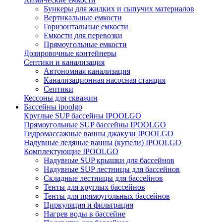
Бункеры для жидких и сыпучих материалов
Вертикальные емкости
Горизонтальные емкости
Емкости для перевозки
Прямоугольные емкости
Дозировочные контейнеры
Септики и канализация
Автономная канализация
Канализационная насосная станция
Септики
Кессоны для скважин
Бассейны ipoolgo
Круглые SUP бассейны IPOOLGO
Прямоугольные SUP бассейны IPOOLGO
Гидромассажные ванны джакузи IPOOLGO
Надувные ледяные ванны (купели) IPOOLGO
Комплектующие IPOOLGO
Надувные SUP крышки для бассейнов
Надувные SUP лестницы для бассейнов
Складные лестницы для бассейнов
Тенты для круглых бассейнов
Тенты для прямоугольных бассейнов
Циркуляция и фильтрация
Нагрев воды в бассейне