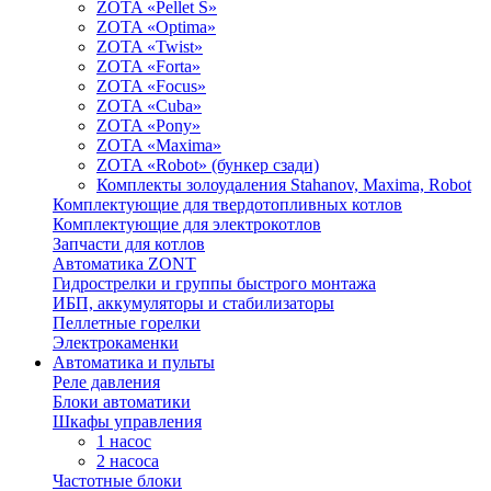
ZOTA «Pellet S»
ZOTA «Optima»
ZOTA «Twist»
ZOTA «Forta»
ZOTA «Focus»
ZOTA «Cuba»
ZOTA «Pony»
ZOTA «Maxima»
ZOTA «Robot» (бункер сзади)
Комплекты золоудаления Stahanov, Maxima, Robot
Комплектующие для твердотопливных котлов
Комплектующие для электрокотлов
Запчасти для котлов
Автоматика ZONT
Гидрострелки и группы быстрого монтажа
ИБП, аккумуляторы и стабилизаторы
Пеллетные горелки
Электрокаменки
Автоматика и пульты
Реле давления
Блоки автоматики
Шкафы управления
1 насос
2 насоса
Частотные блоки