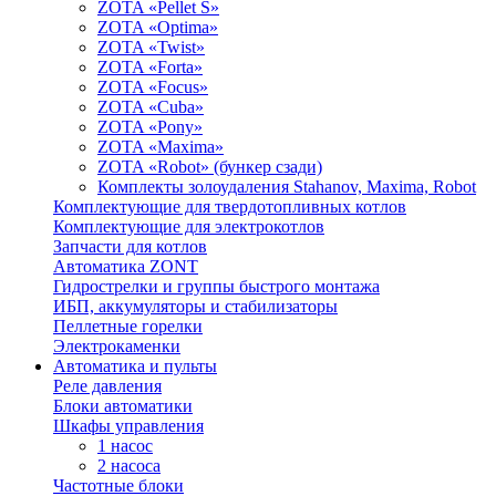
ZOTA «Pellet S»
ZOTA «Optima»
ZOTA «Twist»
ZOTA «Forta»
ZOTA «Focus»
ZOTA «Cuba»
ZOTA «Pony»
ZOTA «Maxima»
ZOTA «Robot» (бункер сзади)
Комплекты золоудаления Stahanov, Maxima, Robot
Комплектующие для твердотопливных котлов
Комплектующие для электрокотлов
Запчасти для котлов
Автоматика ZONT
Гидрострелки и группы быстрого монтажа
ИБП, аккумуляторы и стабилизаторы
Пеллетные горелки
Электрокаменки
Автоматика и пульты
Реле давления
Блоки автоматики
Шкафы управления
1 насос
2 насоса
Частотные блоки