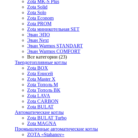
Zota MK-S Plus
Zota Solid
Zota Solo
Zota Econom
Zota PROM
Zota миникотельная SET
Эван ЭПО
Эван Next
Эван Warmos STANDART
Эван Warmos COMFORT
Все категории (23)
Твердотопливные котлы
Zota BOX
Zota Енисей
Zota Master X
Zota Тополь М
Zota Тополь ВК
Zota LAVA
Zota CARBON
Zota BULAT
Автоматические котлы
Zota BULAT Turbo
Zota MAGNA
Промышленные автоматические котлы
ZOTA «Stahanov»