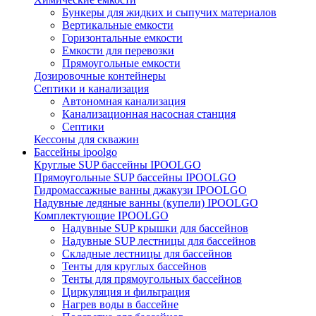
Бункеры для жидких и сыпучих материалов
Вертикальные емкости
Горизонтальные емкости
Емкости для перевозки
Прямоугольные емкости
Дозировочные контейнеры
Септики и канализация
Автономная канализация
Канализационная насосная станция
Септики
Кессоны для скважин
Бассейны ipoolgo
Круглые SUP бассейны IPOOLGO
Прямоугольные SUP бассейны IPOOLGO
Гидромассажные ванны джакузи IPOOLGO
Надувные ледяные ванны (купели) IPOOLGO
Комплектующие IPOOLGO
Надувные SUP крышки для бассейнов
Надувные SUP лестницы для бассейнов
Складные лестницы для бассейнов
Тенты для круглых бассейнов
Тенты для прямоугольных бассейнов
Циркуляция и фильтрация
Нагрев воды в бассейне