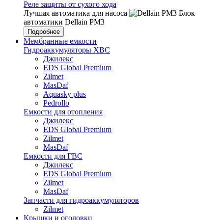
Реле защиты от сухого хода
Лучшая автоматика для насоса
Блок
автоматики Dellain PM3
Подробнее
Мембранные емкости
Гидроаккумуляторы ХВС
Джилекс
EDS Global Premium
Zilmet
MasDaf
Aquasky plus
Pedrollo
Емкости для отопления
Джилекс
EDS Global Premium
Zilmet
MasDaf
Емкости для ГВС
Джилекс
EDS Global Premium
Zilmet
MasDaf
Запчасти для гидроаккумуляторов
Zilmet
Крышки и оголовки