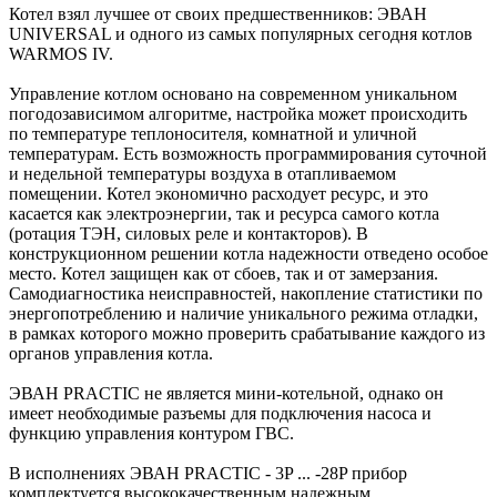
Котел взял лучшее от своих предшественников: ЭВАН
UNIVERSAL и одного из самых популярных сегодня котлов
WARMOS IV.
Управление котлом основано на современном уникальном
погодозависимом алгоритме, настройка может происходить
по температуре теплоносителя, комнатной и уличной
температурам. Есть возможность программирования суточной
и недельной температуры воздуха в отапливаемом
помещении. Котел экономично расходует ресурс, и это
касается как электроэнергии, так и ресурса самого котла
(ротация ТЭН, силовых реле и контакторов). В
конструкционном решении котла надежности отведено особое
место. Котел защищен как от сбоев, так и от замерзания.
Самодиагностика неисправностей, накопление статистики по
энергопотреблению и наличие уникального режима отладки,
в рамках которого можно проверить срабатывание каждого из
органов управления котла.
ЭВАН PRACTIC не является мини-котельной, однако он
имеет необходимые разъемы для подключения насоса и
функцию управления контуром ГВС.
В исполнениях ЭВАН PRACTIC - 3P ... -28P прибор
комплектуется высококачественным надежным