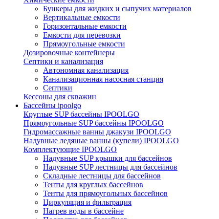
Бункеры для жидких и сыпучих материалов
Вертикальные емкости
Горизонтальные емкости
Емкости для перевозки
Прямоугольные емкости
Дозировочные контейнеры
Септики и канализация
Автономная канализация
Канализационная насосная станция
Септики
Кессоны для скважин
Бассейны ipoolgo
Круглые SUP бассейны IPOOLGO
Прямоугольные SUP бассейны IPOOLGO
Гидромассажные ванны джакузи IPOOLGO
Надувные ледяные ванны (купели) IPOOLGO
Комплектующие IPOOLGO
Надувные SUP крышки для бассейнов
Надувные SUP лестницы для бассейнов
Складные лестницы для бассейнов
Тенты для круглых бассейнов
Тенты для прямоугольных бассейнов
Циркуляция и фильтрация
Нагрев воды в бассейне