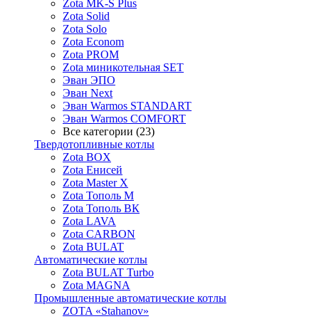
Zota MK-S Plus
Zota Solid
Zota Solo
Zota Econom
Zota PROM
Zota миникотельная SET
Эван ЭПО
Эван Next
Эван Warmos STANDART
Эван Warmos COMFORT
Все категории (23)
Твердотопливные котлы
Zota BOX
Zota Енисей
Zota Master X
Zota Тополь М
Zota Тополь ВК
Zota LAVA
Zota CARBON
Zota BULAT
Автоматические котлы
Zota BULAT Turbo
Zota MAGNA
Промышленные автоматические котлы
ZOTA «Stahanov»