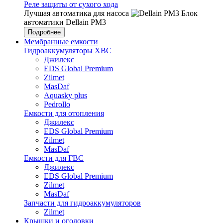
Реле защиты от сухого хода
Лучшая автоматика для насоса
Блок
автоматики Dellain PM3
Подробнее
Мембранные емкости
Гидроаккумуляторы ХВС
Джилекс
EDS Global Premium
Zilmet
MasDaf
Aquasky plus
Pedrollo
Емкости для отопления
Джилекс
EDS Global Premium
Zilmet
MasDaf
Емкости для ГВС
Джилекс
EDS Global Premium
Zilmet
MasDaf
Запчасти для гидроаккумуляторов
Zilmet
Крышки и оголовки