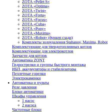
ZOTA «Pellet S»
ZOTA «Optima»
ZOTA «Twist»
ZOTA «Forta»
ZOTA «Focus»
ZOTA «Cuba»
ZOTA «Pony»
ZOTA «Maxima»
ZOTA «Robot» (бункер сзади)
Комплекты золоудаления Stahanov, Maxima, Robot
Комплектующие для твердотопливных котлов
Комплектующие для электрокотлов
Запчасти для котлов
Автоматика ZONT
Гидрострелки и группы быстрого монтажа
ИБП, аккумуляторы и стабилизаторы
Пеллетные горелки
Электрокаменки
Автоматика и пульты
Реле давления
Блоки автоматики
Шкафы управления
1 насос
2 насоса
Частотные блоки