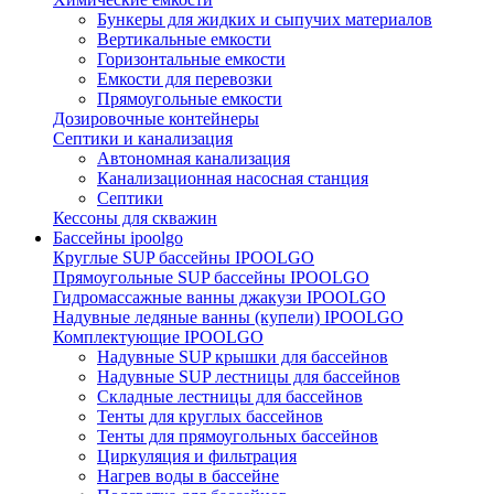
Бункеры для жидких и сыпучих материалов
Вертикальные емкости
Горизонтальные емкости
Емкости для перевозки
Прямоугольные емкости
Дозировочные контейнеры
Септики и канализация
Автономная канализация
Канализационная насосная станция
Септики
Кессоны для скважин
Бассейны ipoolgo
Круглые SUP бассейны IPOOLGO
Прямоугольные SUP бассейны IPOOLGO
Гидромассажные ванны джакузи IPOOLGO
Надувные ледяные ванны (купели) IPOOLGO
Комплектующие IPOOLGO
Надувные SUP крышки для бассейнов
Надувные SUP лестницы для бассейнов
Складные лестницы для бассейнов
Тенты для круглых бассейнов
Тенты для прямоугольных бассейнов
Циркуляция и фильтрация
Нагрев воды в бассейне