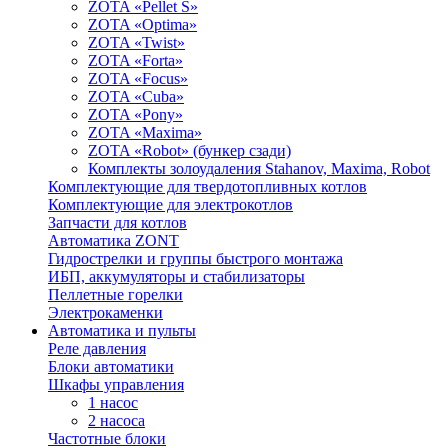
ZOTA «Pellet S»
ZOTA «Optima»
ZOTA «Twist»
ZOTA «Forta»
ZOTA «Focus»
ZOTA «Cuba»
ZOTA «Pony»
ZOTA «Maxima»
ZOTA «Robot» (бункер сзади)
Комплекты золоудаления Stahanov, Maxima, Robot
Комплектующие для твердотопливных котлов
Комплектующие для электрокотлов
Запчасти для котлов
Автоматика ZONT
Гидрострелки и группы быстрого монтажа
ИБП, аккумуляторы и стабилизаторы
Пеллетные горелки
Электрокаменки
Автоматика и пульты
Реле давления
Блоки автоматики
Шкафы управления
1 насос
2 насоса
Частотные блоки