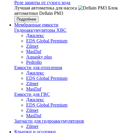
Реле защиты от сухого хода
Лучшая автоматика для насоса
Блок
автоматики Dellain PM3
Подробнее
Мембранные емкости
Гидроаккумуляторы ХВС
Джилекс
EDS Global Premium
Zilmet
MasDaf
Aquasky plus
Pedrollo
Емкости для отопления
Джилекс
EDS Global Premium
Zilmet
MasDaf
Емкости для ГВС
Джилекс
EDS Global Premium
Zilmet
MasDaf
Запчасти для гидроаккумуляторов
Zilmet
Крышки и оголовки