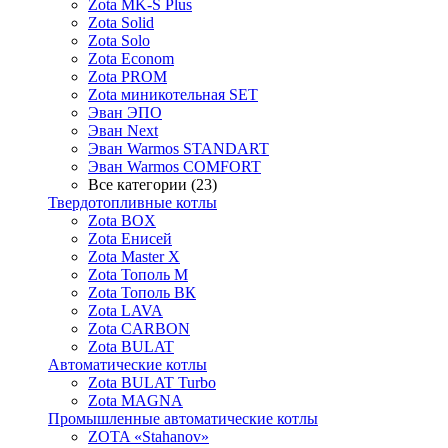
Zota MK-S Plus
Zota Solid
Zota Solo
Zota Econom
Zota PROM
Zota миникотельная SET
Эван ЭПО
Эван Next
Эван Warmos STANDART
Эван Warmos COMFORT
Все категории (23)
Твердотопливные котлы
Zota BOX
Zota Енисей
Zota Master X
Zota Тополь М
Zota Тополь ВК
Zota LAVA
Zota CARBON
Zota BULAT
Автоматические котлы
Zota BULAT Turbo
Zota MAGNA
Промышленные автоматические котлы
ZOTA «Stahanov»