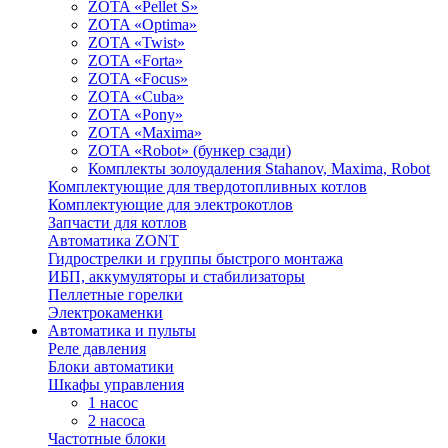
ZOTA «Pellet S»
ZOTA «Optima»
ZOTA «Twist»
ZOTA «Forta»
ZOTA «Focus»
ZOTA «Cuba»
ZOTA «Pony»
ZOTA «Maxima»
ZOTA «Robot» (бункер сзади)
Комплекты золоудаления Stahanov, Maxima, Robot
Комплектующие для твердотопливных котлов
Комплектующие для электрокотлов
Запчасти для котлов
Автоматика ZONT
Гидрострелки и группы быстрого монтажа
ИБП, аккумуляторы и стабилизаторы
Пеллетные горелки
Электрокаменки
Автоматика и пульты
Реле давления
Блоки автоматики
Шкафы управления
1 насос
2 насоса
Частотные блоки