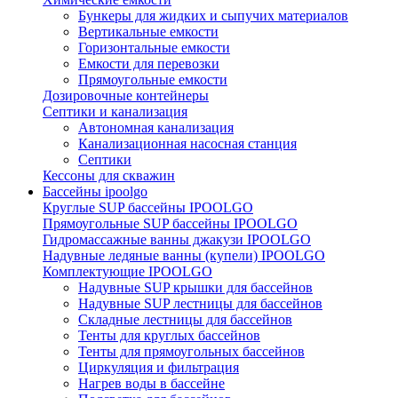
Бункеры для жидких и сыпучих материалов
Вертикальные емкости
Горизонтальные емкости
Емкости для перевозки
Прямоугольные емкости
Дозировочные контейнеры
Септики и канализация
Автономная канализация
Канализационная насосная станция
Септики
Кессоны для скважин
Бассейны ipoolgo
Круглые SUP бассейны IPOOLGO
Прямоугольные SUP бассейны IPOOLGO
Гидромассажные ванны джакузи IPOOLGO
Надувные ледяные ванны (купели) IPOOLGO
Комплектующие IPOOLGO
Надувные SUP крышки для бассейнов
Надувные SUP лестницы для бассейнов
Складные лестницы для бассейнов
Тенты для круглых бассейнов
Тенты для прямоугольных бассейнов
Циркуляция и фильтрация
Нагрев воды в бассейне