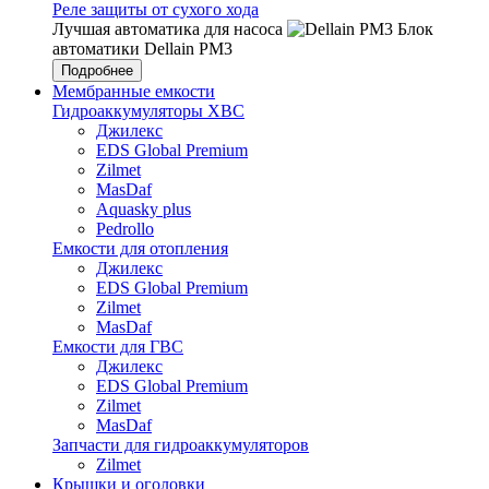
Реле защиты от сухого хода
Лучшая автоматика для насоса
Блок
автоматики Dellain PM3
Подробнее
Мембранные емкости
Гидроаккумуляторы ХВС
Джилекс
EDS Global Premium
Zilmet
MasDaf
Aquasky plus
Pedrollo
Емкости для отопления
Джилекс
EDS Global Premium
Zilmet
MasDaf
Емкости для ГВС
Джилекс
EDS Global Premium
Zilmet
MasDaf
Запчасти для гидроаккумуляторов
Zilmet
Крышки и оголовки