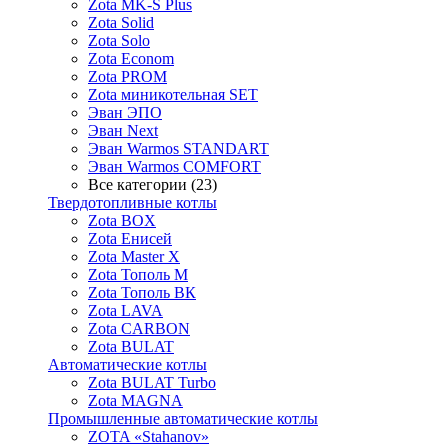
Zota MK-S Plus
Zota Solid
Zota Solo
Zota Econom
Zota PROM
Zota миникотельная SET
Эван ЭПО
Эван Next
Эван Warmos STANDART
Эван Warmos COMFORT
Все категории (23)
Твердотопливные котлы
Zota BOX
Zota Енисей
Zota Master X
Zota Тополь М
Zota Тополь ВК
Zota LAVA
Zota CARBON
Zota BULAT
Автоматические котлы
Zota BULAT Turbo
Zota MAGNA
Промышленные автоматические котлы
ZOTA «Stahanov»