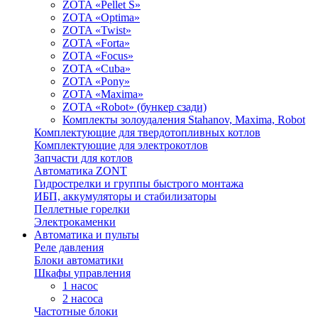
ZOTA «Pellet S»
ZOTA «Optima»
ZOTA «Twist»
ZOTA «Forta»
ZOTA «Focus»
ZOTA «Cuba»
ZOTA «Pony»
ZOTA «Maxima»
ZOTA «Robot» (бункер сзади)
Комплекты золоудаления Stahanov, Maxima, Robot
Комплектующие для твердотопливных котлов
Комплектующие для электрокотлов
Запчасти для котлов
Автоматика ZONT
Гидрострелки и группы быстрого монтажа
ИБП, аккумуляторы и стабилизаторы
Пеллетные горелки
Электрокаменки
Автоматика и пульты
Реле давления
Блоки автоматики
Шкафы управления
1 насос
2 насоса
Частотные блоки