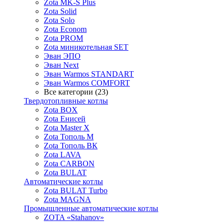
Zota MK-S Plus
Zota Solid
Zota Solo
Zota Econom
Zota PROM
Zota миникотельная SET
Эван ЭПО
Эван Next
Эван Warmos STANDART
Эван Warmos COMFORT
Все категории (23)
Твердотопливные котлы
Zota BOX
Zota Енисей
Zota Master X
Zota Тополь М
Zota Тополь ВК
Zota LAVA
Zota CARBON
Zota BULAT
Автоматические котлы
Zota BULAT Turbo
Zota MAGNA
Промышленные автоматические котлы
ZOTA «Stahanov»