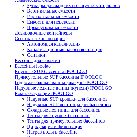
Бункеры для жидких и сыпучих материалов
Вертикальные емкости
Горизонтальные емкости
Емкости для перевозки
Прямоугольные емкости
Дозировочные контейнеры
Септики и канализация
Автономная канализация
Канализационная насосная станция
Септики
Кессоны для скважин
Бассейны ipoolgo
Круглые SUP бассейны IPOOLGO
Прямоугольные SUP бассейны IPOOLGO
Гидромассажные ванны джакузи IPOOLGO
Надувные ледяные ванны (купели) IPOOLGO
Комплектующие IPOOLGO
Надувные SUP крышки для бассейнов
Надувные SUP лестницы для бассейнов
Складные лестницы для бассейнов
Тенты для круглых бассейнов
Тенты для прямоугольных бассейнов
Циркуляция и фильтрация
Нагрев воды в бассейне