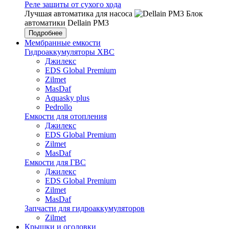
Реле защиты от сухого хода
Лучшая автоматика для насоса
Блок
автоматики Dellain PM3
Подробнее
Мембранные емкости
Гидроаккумуляторы ХВС
Джилекс
EDS Global Premium
Zilmet
MasDaf
Aquasky plus
Pedrollo
Емкости для отопления
Джилекс
EDS Global Premium
Zilmet
MasDaf
Емкости для ГВС
Джилекс
EDS Global Premium
Zilmet
MasDaf
Запчасти для гидроаккумуляторов
Zilmet
Крышки и оголовки