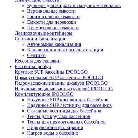
Бункеры для жидких и сыпучих материалов
Вертикальные емкости
Горизонтальные емкости
Емкости для перевозки
Прямоугольные емкости
Дозировочные контейнеры
Септики и канализация
Автономная канализация
Канализационная насосная станция
Септики
Кессоны для скважин
Бассейны ipoolgo
Круглые SUP бассейны IPOOLGO
Прямоугольные SUP бассейны IPOOLGO
Гидромассажные ванны джакузи IPOOLGO
Надувные ледяные ванны (купели) IPOOLGO
Комплектующие IPOOLGO
Надувные SUP крышки для бассейнов
Надувные SUP лестницы для бассейнов
Складные лестницы для бассейнов
Тенты для круглых бассейнов
Тенты для прямоугольных бассейнов
Циркуляция и фильтрация
Нагрев воды в бассейне