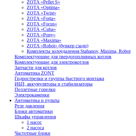
ZOTA «Pellet S»
ZOTA «Optima»
ZOTA «Twist»
ZOTA «Forta»
ZOTA «Focus»
ZOTA «Cuba»
ZOTA «Pony»
ZOTA «Maxima»
ZOTA «Robot» (бункер сзади)
Комплекты золоудаления Stahanov, Maxima, Robot
Комплектующие для твердотопливных котлов
Комплектующие для электрокотлов
Запчасти для котлов
Автоматика ZONT
Гидрострелки и группы быстрого монтажа
ИБП, аккумуляторы и стабилизаторы
Пеллетные горелки
Электрокаменки
Автоматика и пульты
Реле давления
Блоки автоматики
Шкафы управления
1 насос
2 насоса
Частотные блоки