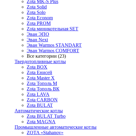
Zota MK-S Plus
Zota Solid
Zota Solo
Zota Econom
Zota PROM
Zota миникотельная SET
Эван ЭПО
Эван Next
Эван Warmos STANDART
Эван Warmos COMFORT
Все категории (23)
Твердотопливные котлы
Zota BOX
Zota Енисей
Zota Master X
Zota Тополь М
Zota Тополь ВК
Zota LAVA
Zota CARBON
Zota BULAT
Автоматические котлы
Zota BULAT Turbo
Zota MAGNA
Промышленные автоматические котлы
ZOTA «Stahanov»