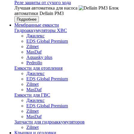
Реле защиты от сухого хода
Лучшая автоматика для насоса
Блок
автоматики Dellain PM3
Подробнее
Мембранные емкости
Гидроаккумуляторы ХВС
Джилекс
EDS Global Premium
Zilmet
MasDaf
Aquasky plus
Pedrollo
Емкости для отопления
Джилекс
EDS Global Premium
Zilmet
MasDaf
Емкости для ГВС
Джилекс
EDS Global Premium
Zilmet
MasDaf
Запчасти для гидроаккумуляторов
Zilmet
Крышки и оголовки