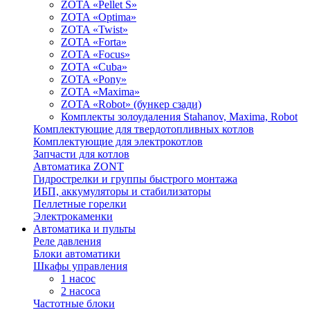
ZOTA «Pellet S»
ZOTA «Optima»
ZOTA «Twist»
ZOTA «Forta»
ZOTA «Focus»
ZOTA «Cuba»
ZOTA «Pony»
ZOTA «Maxima»
ZOTA «Robot» (бункер сзади)
Комплекты золоудаления Stahanov, Maxima, Robot
Комплектующие для твердотопливных котлов
Комплектующие для электрокотлов
Запчасти для котлов
Автоматика ZONT
Гидрострелки и группы быстрого монтажа
ИБП, аккумуляторы и стабилизаторы
Пеллетные горелки
Электрокаменки
Автоматика и пульты
Реле давления
Блоки автоматики
Шкафы управления
1 насос
2 насоса
Частотные блоки