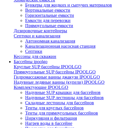
Бункеры для жидких и сыпучих материалов
Вертикальные емкости
Горизонтальные емкости
Емкости для перевозки
Прямоугольные емкости
Дозировочные контейнеры
Септики и канализация
Автономная канализация
Канализационная насосная станция
Септики
Кессоны для скважин
Бассейны ipoolgo
Круглые SUP бассейны IPOOLGO
Прямоугольные SUP бассейны IPOOLGO
Гидромассажные ванны джакузи IPOOLGO
Надувные ледяные ванны (купели) IPOOLGO
Комплектующие IPOOLGO
Надувные SUP крышки для бассейнов
Надувные SUP лестницы для бассейнов
Складные лестницы для бассейнов
Тенты для круглых бассейнов
Тенты для прямоугольных бассейнов
Циркуляция и фильтрация
Нагрев воды в бассейне