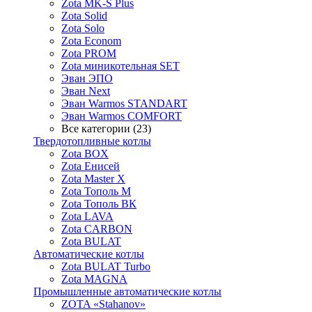
Zota MK-S Plus
Zota Solid
Zota Solo
Zota Econom
Zota PROM
Zota миникотельная SET
Эван ЭПО
Эван Next
Эван Warmos STANDART
Эван Warmos COMFORT
Все категории (23)
Твердотопливные котлы
Zota BOX
Zota Енисей
Zota Master X
Zota Тополь М
Zota Тополь ВК
Zota LAVA
Zota CARBON
Zota BULAT
Автоматические котлы
Zota BULAT Turbo
Zota MAGNA
Промышленные автоматические котлы
ZOTA «Stahanov»