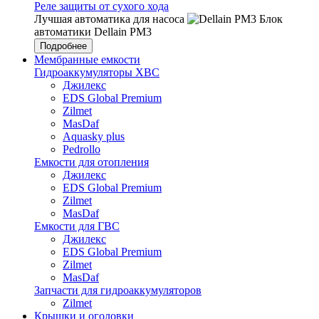
Реле защиты от сухого хода
Лучшая автоматика для насоса
Блок
автоматики Dellain PM3
Подробнее
Мембранные емкости
Гидроаккумуляторы ХВС
Джилекс
EDS Global Premium
Zilmet
MasDaf
Aquasky plus
Pedrollo
Емкости для отопления
Джилекс
EDS Global Premium
Zilmet
MasDaf
Емкости для ГВС
Джилекс
EDS Global Premium
Zilmet
MasDaf
Запчасти для гидроаккумуляторов
Zilmet
Крышки и оголовки