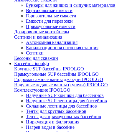
Бункеры для жидких и сыпучих материалов
Вертикальные емкости
Горизонтальные емкости
Емкости для перевозки
Прямоугольные емкости
Дозировочные контейнеры
Септики и канализация
Автономная канализация
Канализационная насосная станция
Септики
Кессоны для скважин
Бассейны ipoolgo
Круглые SUP бассейны IPOOLGO
Прямоугольные SUP бассейны IPOOLGO
Гидромассажные ванны джакузи IPOOLGO
Надувные ледяные ванны (купели) IPOOLGO
Комплектующие IPOOLGO
Надувные SUP крышки для бассейнов
Надувные SUP лестницы для бассейнов
Складные лестницы для бассейнов
Тенты для круглых бассейнов
Тенты для прямоугольных бассейнов
Циркуляция и фильтрация
Нагрев воды в бассейне