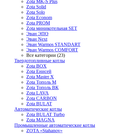
Zota MK-S Plus
Zota Solid
Zota Solo
Zota Econom
Zota PROM
Zota миникотельная SET
Эван ЭПО
Эван Next
Эван Warmos STANDART
Эван Warmos COMFORT
Все категории (23)
Твердотопливные котлы
Zota BOX
Zota Енисей
Zota Master X
Zota Тополь М
Zota Тополь ВК
Zota LAVA
Zota CARBON
Zota BULAT
Автоматические котлы
Zota BULAT Turbo
Zota MAGNA
Промышленные автоматические котлы
ZOTA «Stahanov»