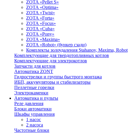
ZOTA «Pellet S»
ZOTA «Optima»
ZOTA «Twist»
ZOTA «Forta»
ZOTA «Focus»
ZOTA «Cuba»
ZOTA «Pony»
ZOTA «Maxima»
ZOTA «Robot» (бункер сзади)
Комплекты золоудаления Stahanov, Maxima, Robot
Комплектующие для твердотопливных котлов
Комплектующие для электрокотлов
Запчасти для котлов
Автоматика ZONT
Гидрострелки и группы быстрого монтажа
ИБП, аккумуляторы и стабилизаторы
Пеллетные горелки
Электрокаменки
Автоматика и пульты
Реле давления
Блоки автоматики
Шкафы управления
1 насос
2 насоса
Частотные блоки