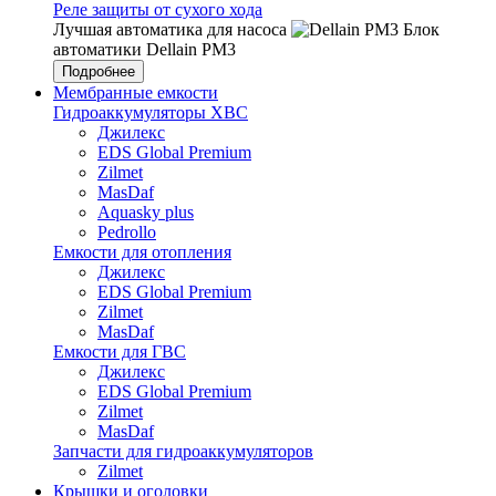
Реле защиты от сухого хода
Лучшая автоматика для насоса
Блок
автоматики Dellain PM3
Подробнее
Мембранные емкости
Гидроаккумуляторы ХВС
Джилекс
EDS Global Premium
Zilmet
MasDaf
Aquasky plus
Pedrollo
Емкости для отопления
Джилекс
EDS Global Premium
Zilmet
MasDaf
Емкости для ГВС
Джилекс
EDS Global Premium
Zilmet
MasDaf
Запчасти для гидроаккумуляторов
Zilmet
Крышки и оголовки