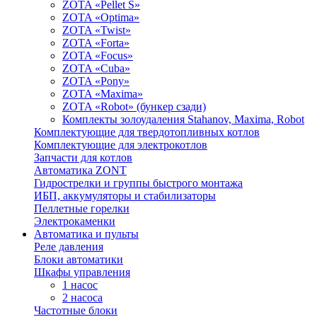
ZOTA «Pellet S»
ZOTA «Optima»
ZOTA «Twist»
ZOTA «Forta»
ZOTA «Focus»
ZOTA «Cuba»
ZOTA «Pony»
ZOTA «Maxima»
ZOTA «Robot» (бункер сзади)
Комплекты золоудаления Stahanov, Maxima, Robot
Комплектующие для твердотопливных котлов
Комплектующие для электрокотлов
Запчасти для котлов
Автоматика ZONT
Гидрострелки и группы быстрого монтажа
ИБП, аккумуляторы и стабилизаторы
Пеллетные горелки
Электрокаменки
Автоматика и пульты
Реле давления
Блоки автоматики
Шкафы управления
1 насос
2 насоса
Частотные блоки