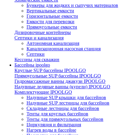
Бункеры для жидких и сыпучих материалов
Вертикальные емкости
Горизонтальные емкости
Емкости для перевозки
Прямоугольные емкости
Дозировочные контейнеры
Септики и канализация
Автономная канализация
Канализационная насосная станция
Септики
Кессоны для скважин
Бассейны ipoolgo
Круглые SUP бассейны IPOOLGO
Прямоугольные SUP бассейны IPOOLGO
Гидромассажные ванны джакузи IPOOLGO
Надувные ледяные ванны (купели) IPOOLGO
Комплектующие IPOOLGO
Надувные SUP крышки для бассейнов
Надувные SUP лестницы для бассейнов
Складные лестницы для бассейнов
Тенты для круглых бассейнов
Тенты для прямоугольных бассейнов
Циркуляция и фильтрация
Нагрев воды в бассейне