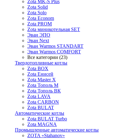
Zota MK-S Plus
Zota Solid
Zota Solo
Zota Econom
Zota PROM
Zota миникотельная SET
Эван ЭПО
Эван Next
Эван Warmos STANDART
Эван Warmos COMFORT
Все категории (23)
Твердотопливные котлы
Zota BOX
Zota Енисей
Zota Master X
Zota Тополь М
Zota Тополь ВК
Zota LAVA
Zota CARBON
Zota BULAT
Автоматические котлы
Zota BULAT Turbo
Zota MAGNA
Промышленные автоматические котлы
ZOTA «Stahanov»