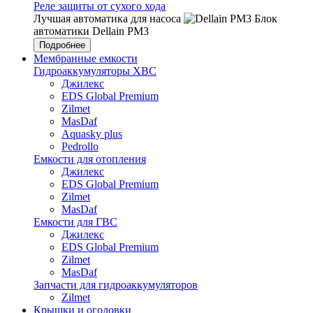
Реле защиты от сухого хода
Лучшая автоматика для насоса
Блок
автоматики Dellain PM3
Подробнее
Мембранные емкости
Гидроаккумуляторы ХВС
Джилекс
EDS Global Premium
Zilmet
MasDaf
Aquasky plus
Pedrollo
Емкости для отопления
Джилекс
EDS Global Premium
Zilmet
MasDaf
Емкости для ГВС
Джилекс
EDS Global Premium
Zilmet
MasDaf
Запчасти для гидроаккумуляторов
Zilmet
Крышки и оголовки