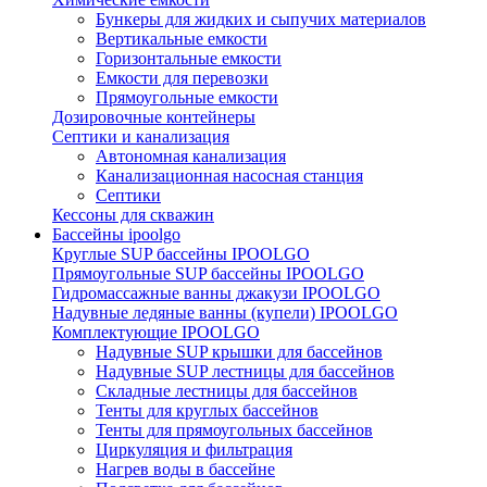
Бункеры для жидких и сыпучих материалов
Вертикальные емкости
Горизонтальные емкости
Емкости для перевозки
Прямоугольные емкости
Дозировочные контейнеры
Септики и канализация
Автономная канализация
Канализационная насосная станция
Септики
Кессоны для скважин
Бассейны ipoolgo
Круглые SUP бассейны IPOOLGO
Прямоугольные SUP бассейны IPOOLGO
Гидромассажные ванны джакузи IPOOLGO
Надувные ледяные ванны (купели) IPOOLGO
Комплектующие IPOOLGO
Надувные SUP крышки для бассейнов
Надувные SUP лестницы для бассейнов
Складные лестницы для бассейнов
Тенты для круглых бассейнов
Тенты для прямоугольных бассейнов
Циркуляция и фильтрация
Нагрев воды в бассейне