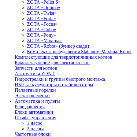
ZOTA «Pellet S»
ZOTA «Optima»
ZOTA «Twist»
ZOTA «Forta»
ZOTA «Focus»
ZOTA «Cuba»
ZOTA «Pony»
ZOTA «Maxima»
ZOTA «Robot» (бункер сзади)
Комплекты золоудаления Stahanov, Maxima, Robot
Комплектующие для твердотопливных котлов
Комплектующие для электрокотлов
Запчасти для котлов
Автоматика ZONT
Гидрострелки и группы быстрого монтажа
ИБП, аккумуляторы и стабилизаторы
Пеллетные горелки
Электрокаменки
Автоматика и пульты
Реле давления
Блоки автоматики
Шкафы управления
1 насос
2 насоса
Частотные блоки