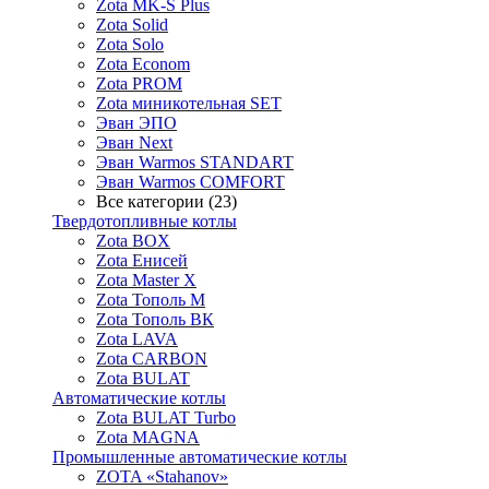
Zota MK-S Plus
Zota Solid
Zota Solo
Zota Econom
Zota PROM
Zota миникотельная SET
Эван ЭПО
Эван Next
Эван Warmos STANDART
Эван Warmos COMFORT
Все категории (23)
Твердотопливные котлы
Zota BOX
Zota Енисей
Zota Master X
Zota Тополь М
Zota Тополь ВК
Zota LAVA
Zota CARBON
Zota BULAT
Автоматические котлы
Zota BULAT Turbo
Zota MAGNA
Промышленные автоматические котлы
ZOTA «Stahanov»