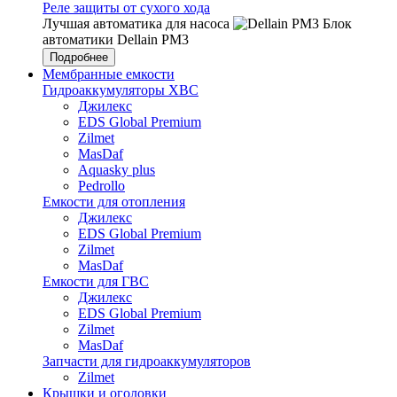
Реле защиты от сухого хода
Лучшая автоматика для насоса
Блок
автоматики Dellain PM3
Подробнее
Мембранные емкости
Гидроаккумуляторы ХВС
Джилекс
EDS Global Premium
Zilmet
MasDaf
Aquasky plus
Pedrollo
Емкости для отопления
Джилекс
EDS Global Premium
Zilmet
MasDaf
Емкости для ГВС
Джилекс
EDS Global Premium
Zilmet
MasDaf
Запчасти для гидроаккумуляторов
Zilmet
Крышки и оголовки