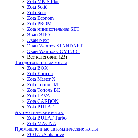
Zota MK-S Plus
Zota Solid
Zota Solo
Zota Econom
Zota PROM
Zota миникотельная SET
Эван ЭПО
Эван Next
Эван Warmos STANDART
Эван Warmos COMFORT
Все категории (23)
Твердотопливные котлы
Zota BOX
Zota Енисей
Zota Master X
Zota Тополь М
Zota Тополь ВК
Zota LAVA
Zota CARBON
Zota BULAT
Автоматические котлы
Zota BULAT Turbo
Zota MAGNA
Промышленные автоматические котлы
ZOTA «Stahanov»