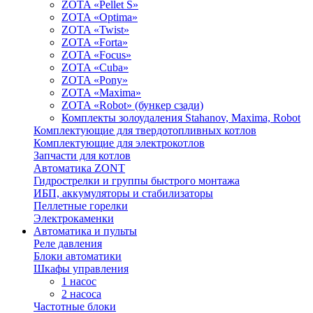
ZOTA «Pellet S»
ZOTA «Optima»
ZOTA «Twist»
ZOTA «Forta»
ZOTA «Focus»
ZOTA «Cuba»
ZOTA «Pony»
ZOTA «Maxima»
ZOTA «Robot» (бункер сзади)
Комплекты золоудаления Stahanov, Maxima, Robot
Комплектующие для твердотопливных котлов
Комплектующие для электрокотлов
Запчасти для котлов
Автоматика ZONT
Гидрострелки и группы быстрого монтажа
ИБП, аккумуляторы и стабилизаторы
Пеллетные горелки
Электрокаменки
Автоматика и пульты
Реле давления
Блоки автоматики
Шкафы управления
1 насос
2 насоса
Частотные блоки