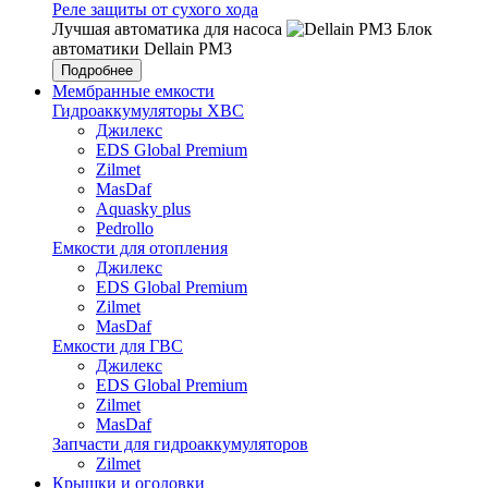
Реле защиты от сухого хода
Лучшая автоматика для насоса
Блок
автоматики Dellain PM3
Подробнее
Мембранные емкости
Гидроаккумуляторы ХВС
Джилекс
EDS Global Premium
Zilmet
MasDaf
Aquasky plus
Pedrollo
Емкости для отопления
Джилекс
EDS Global Premium
Zilmet
MasDaf
Емкости для ГВС
Джилекс
EDS Global Premium
Zilmet
MasDaf
Запчасти для гидроаккумуляторов
Zilmet
Крышки и оголовки