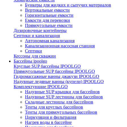
Бункеры для жидких и сыпучих материалов
Вертикальные емкости
Горизонтальные емкости
Емкости для перевозки
Прямоугольные емкости
Дозировочные контейнеры
Септики и канализация
Автономная канализация
Канализационная насосная станция
Септики
Кессоны для скважин
Бассейны ipoolgo
Круглые SUP бассейны IPOOLGO
Прямоугольные SUP бассейны IPOOLGO
Гидромассажные ванны джакузи IPOOLGO
Надувные ледяные ванны (купели) IPOOLGO
Комплектующие IPOOLGO
Надувные SUP крышки для бассейнов
Надувные SUP лестницы для бассейнов
Складные лестницы для бассейнов
Тенты для круглых бассейнов
Тенты для прямоугольных бассейнов
Циркуляция и фильтрация
Нагрев воды в бассейне