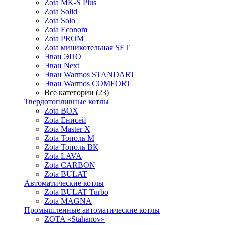
Zota MK-S Plus
Zota Solid
Zota Solo
Zota Econom
Zota PROM
Zota миникотельная SET
Эван ЭПО
Эван Next
Эван Warmos STANDART
Эван Warmos COMFORT
Все категории (23)
Твердотопливные котлы
Zota BOX
Zota Енисей
Zota Master X
Zota Тополь М
Zota Тополь ВК
Zota LAVA
Zota CARBON
Zota BULAT
Автоматические котлы
Zota BULAT Turbo
Zota MAGNA
Промышленные автоматические котлы
ZOTA «Stahanov»