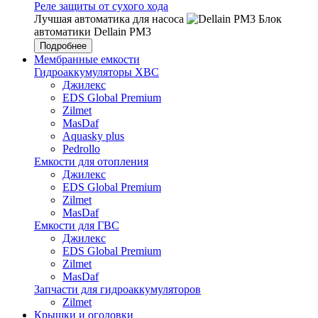
Реле защиты от сухого хода
Лучшая автоматика для насоса
Блок
автоматики Dellain PM3
Подробнее
Мембранные емкости
Гидроаккумуляторы ХВС
Джилекс
EDS Global Premium
Zilmet
MasDaf
Aquasky plus
Pedrollo
Емкости для отопления
Джилекс
EDS Global Premium
Zilmet
MasDaf
Емкости для ГВС
Джилекс
EDS Global Premium
Zilmet
MasDaf
Запчасти для гидроаккумуляторов
Zilmet
Крышки и оголовки