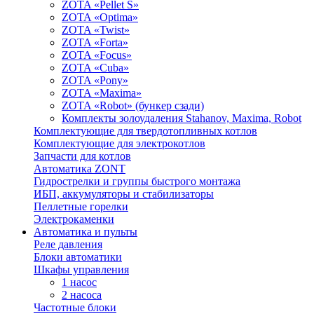
ZOTA «Pellet S»
ZOTA «Optima»
ZOTA «Twist»
ZOTA «Forta»
ZOTA «Focus»
ZOTA «Cuba»
ZOTA «Pony»
ZOTA «Maxima»
ZOTA «Robot» (бункер сзади)
Комплекты золоудаления Stahanov, Maxima, Robot
Комплектующие для твердотопливных котлов
Комплектующие для электрокотлов
Запчасти для котлов
Автоматика ZONT
Гидрострелки и группы быстрого монтажа
ИБП, аккумуляторы и стабилизаторы
Пеллетные горелки
Электрокаменки
Автоматика и пульты
Реле давления
Блоки автоматики
Шкафы управления
1 насос
2 насоса
Частотные блоки