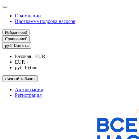
О компании
Программа подбора насосов
Избранное
0
Сравнение
0
руб.
Валюта
Базовая - EUR
EUR +
руб. Рубль
Личный кабинет
Авторизация
Регистрация