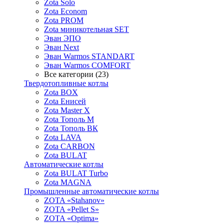
Zota Solo
Zota Econom
Zota PROM
Zota миникотельная SET
Эван ЭПО
Эван Next
Эван Warmos STANDART
Эван Warmos COMFORT
Все категории (23)
Твердотопливные котлы
Zota BOX
Zota Енисей
Zota Master X
Zota Тополь М
Zota Тополь ВК
Zota LAVA
Zota CARBON
Zota BULAT
Автоматические котлы
Zota BULAT Turbo
Zota MAGNA
Промышленные автоматические котлы
ZOTA «Stahanov»
ZOTA «Pellet S»
ZOTA «Optima»