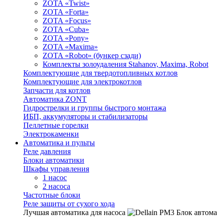
ZOTA «Twist»
ZOTA «Forta»
ZOTA «Focus»
ZOTA «Cuba»
ZOTA «Pony»
ZOTA «Maxima»
ZOTA «Robot» (бункер сзади)
Комплекты золоудаления Stahanov, Maxima, Robot
Комплектующие для твердотопливных котлов
Комплектующие для электрокотлов
Запчасти для котлов
Автоматика ZONT
Гидрострелки и группы быстрого монтажа
ИБП, аккумуляторы и стабилизаторы
Пеллетные горелки
Электрокаменки
Автоматика и пульты
Реле давления
Блоки автоматики
Шкафы управления
1 насос
2 насоса
Частотные блоки
Реле защиты от сухого хода
Лучшая автоматика для насоса
Блок автома