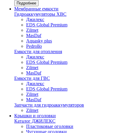
Подробнее
Мембранные емкости
Гидроаккумуляторы ХВС
Джилекс
EDS Global Premium
Zilmet
MasDaf
Aquasky plus
Pedrollo
Емкости для отопления
Джилекс
EDS Global Premium
Zilmet
MasDaf
Емкости для ГВС
Джилекс
EDS Global Premium
Zilmet
MasDaf
Запчасти для гидроаккумуляторов
Zilmet
Крышки и оголовки
Каталог ДЖИЛЕКС
Пластиковые оголовки
Чугунные оголовки