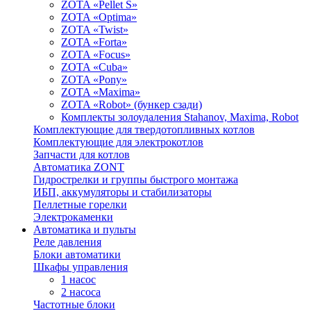
ZOTA «Pellet S»
ZOTA «Optima»
ZOTA «Twist»
ZOTA «Forta»
ZOTA «Focus»
ZOTA «Cuba»
ZOTA «Pony»
ZOTA «Maxima»
ZOTA «Robot» (бункер сзади)
Комплекты золоудаления Stahanov, Maxima, Robot
Комплектующие для твердотопливных котлов
Комплектующие для электрокотлов
Запчасти для котлов
Автоматика ZONT
Гидрострелки и группы быстрого монтажа
ИБП, аккумуляторы и стабилизаторы
Пеллетные горелки
Электрокаменки
Автоматика и пульты
Реле давления
Блоки автоматики
Шкафы управления
1 насос
2 насоса
Частотные блоки