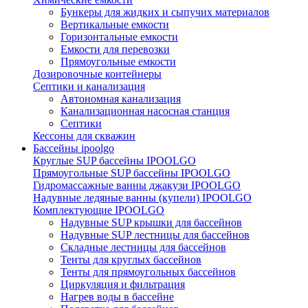
Бункеры для жидких и сыпучих материалов
Вертикальные емкости
Горизонтальные емкости
Емкости для перевозки
Прямоугольные емкости
Дозировочные контейнеры
Септики и канализация
Автономная канализация
Канализационная насосная станция
Септики
Кессоны для скважин
Бассейны ipoolgo
Круглые SUP бассейны IPOOLGO
Прямоугольные SUP бассейны IPOOLGO
Гидромассажные ванны джакузи IPOOLGO
Надувные ледяные ванны (купели) IPOOLGO
Комплектующие IPOOLGO
Надувные SUP крышки для бассейнов
Надувные SUP лестницы для бассейнов
Складные лестницы для бассейнов
Тенты для круглых бассейнов
Тенты для прямоугольных бассейнов
Циркуляция и фильтрация
Нагрев воды в бассейне