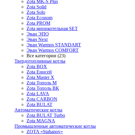
Zota MK-S Plus
Zota Solid
Zota Solo
Zota Econom
Zota PROM
Zota миникотельная SET
Эван ЭПО
Эван Next
Эван Warmos STANDART
Эван Warmos COMFORT
Все категории (23)
Твердотопливные котлы
Zota BOX
Zota Енисей
Zota Master X
Zota Тополь М
Zota Тополь ВК
Zota LAVA
Zota CARBON
Zota BULAT
Автоматические котлы
Zota BULAT Turbo
Zota MAGNA
Промышленные автоматические котлы
ZOTA «Stahanov»