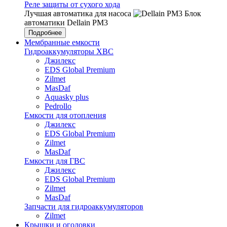
Реле защиты от сухого хода
Лучшая автоматика для насоса
Блок
автоматики Dellain PM3
Подробнее
Мембранные емкости
Гидроаккумуляторы ХВС
Джилекс
EDS Global Premium
Zilmet
MasDaf
Aquasky plus
Pedrollo
Емкости для отопления
Джилекс
EDS Global Premium
Zilmet
MasDaf
Емкости для ГВС
Джилекс
EDS Global Premium
Zilmet
MasDaf
Запчасти для гидроаккумуляторов
Zilmet
Крышки и оголовки