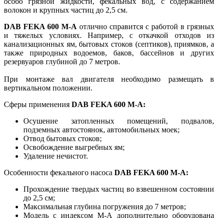
особо грязной жидкости, фекальных вод, с содержанием
волокон и крупных частиц до 2,5 см.
DAB FEKA 600 M-A
отлично справится с работой в грязных
и тяжелых условиях. Например, с откачкой отходов из
канализационных ям, бытовых стоков (септиков), приямков, а
также природных водоемов, баков, бассейнов и других
резервуаров глубиной до 7 метров.
При монтаже вал двигателя необходимо размещать в
вертикальном положении.
Сферы применения
DAB FEKA 600 M-A:
Осушение затопленных помещений, подвалов,
подземных автостоянок, автомобильных моек;
Отвод бытовых стоков;
Освобождение выгребных ям;
Удаление нечистот.
Особенности фекального насоса
DAB FEKA 600 M-A:
Прохождение твердых частиц во взвешенном состоянии
до 2,5 см;
Максимальная глубина погружения до 7 метров;
Модель с индексом М-А дополнительно оборудована