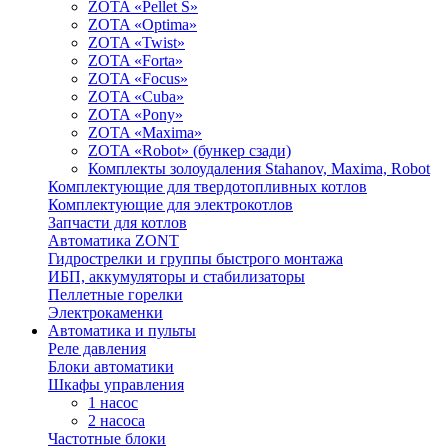
ZOTA «Pellet S»
ZOTA «Optima»
ZOTA «Twist»
ZOTA «Forta»
ZOTA «Focus»
ZOTA «Cuba»
ZOTA «Pony»
ZOTA «Maxima»
ZOTA «Robot» (бункер сзади)
Комплекты золоудаления Stahanov, Maxima, Robot
Комплектующие для твердотопливных котлов
Комплектующие для электрокотлов
Запчасти для котлов
Автоматика ZONT
Гидрострелки и группы быстрого монтажа
ИБП, аккумуляторы и стабилизаторы
Пеллетные горелки
Электрокаменки
Автоматика и пульты
Реле давления
Блоки автоматики
Шкафы управления
1 насос
2 насоса
Частотные блоки