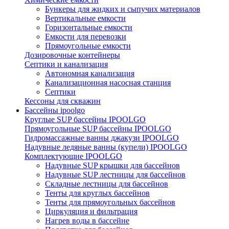
Бункеры для жидких и сыпучих материалов
Вертикальные емкости
Горизонтальные емкости
Емкости для перевозки
Прямоугольные емкости
Дозировочные контейнеры
Септики и канализация
Автономная канализация
Канализационная насосная станция
Септики
Кессоны для скважин
Бассейны ipoolgo
Круглые SUP бассейны IPOOLGO
Прямоугольные SUP бассейны IPOOLGO
Гидромассажные ванны джакузи IPOOLGO
Надувные ледяные ванны (купели) IPOOLGO
Комплектующие IPOOLGO
Надувные SUP крышки для бассейнов
Надувные SUP лестницы для бассейнов
Складные лестницы для бассейнов
Тенты для круглых бассейнов
Тенты для прямоугольных бассейнов
Циркуляция и фильтрация
Нагрев воды в бассейне