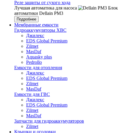
Реле защиты от сухого хода
Лучшая автоматика для насоса
Блок
автоматики Dellain PM3
Подробнее
Мембранные емкости
Гидроаккумуляторы ХВС
Джилекс
EDS Global Premium
Zilmet
MasDaf
Aquasky plus
Pedrollo
Емкости для отопления
Джилекс
EDS Global Premium
Zilmet
MasDaf
Емкости для ГВС
Джилекс
EDS Global Premium
Zilmet
MasDaf
Запчасти для гидроаккумуляторов
Zilmet
Крышки и оголовки