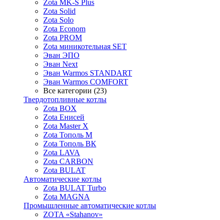
Zota MK-S Plus
Zota Solid
Zota Solo
Zota Econom
Zota PROM
Zota миникотельная SET
Эван ЭПО
Эван Next
Эван Warmos STANDART
Эван Warmos COMFORT
Все категории (23)
Твердотопливные котлы
Zota BOX
Zota Енисей
Zota Master X
Zota Тополь М
Zota Тополь ВК
Zota LAVA
Zota CARBON
Zota BULAT
Автоматические котлы
Zota BULAT Turbo
Zota MAGNA
Промышленные автоматические котлы
ZOTA «Stahanov»