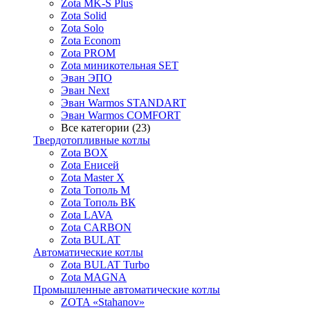
Zota MK-S Plus
Zota Solid
Zota Solo
Zota Econom
Zota PROM
Zota миникотельная SET
Эван ЭПО
Эван Next
Эван Warmos STANDART
Эван Warmos COMFORT
Все категории (23)
Твердотопливные котлы
Zota BOX
Zota Енисей
Zota Master X
Zota Тополь М
Zota Тополь ВК
Zota LAVA
Zota CARBON
Zota BULAT
Автоматические котлы
Zota BULAT Turbo
Zota MAGNA
Промышленные автоматические котлы
ZOTA «Stahanov»