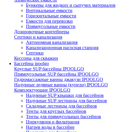
Бункеры для жидких и сыпучих материалов
Вертикальные емкости
Горизонтальные емкости
Емкости для перевозки
Прямоугольные емкости
Дозировочные контейнеры
Септики и канализация
Автономная канализация
Канализационная насосная станция
Септики
Кессоны для скважин
Бассейны ipoolgo
Круглые SUP бассейны IPOOLGO
Прямоугольные SUP бассейны IPOOLGO
Гидромассажные ванны джакузи IPOOLGO
Надувные ледяные ванны (купели) IPOOLGO
Комплектующие IPOOLGO
Надувные SUP крышки для бассейнов
Надувные SUP лестницы для бассейнов
Складные лестницы для бассейнов
Тенты для круглых бассейнов
Тенты для прямоугольных бассейнов
Циркуляция и фильтрация
Нагрев воды в бассейне