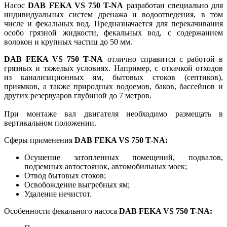
Насос
DAB FEKA VS 750 T-NA
разработан специально для
индивидуальных систем дренажа и водоотведения, в том
числе и фекальных вод. Предназначается для перекачивания
особо грязной жидкости, фекальных вод, с содержанием
волокон и крупных частиц до 50 мм.
DAB FEKA VS 750 T-NA
отлично справится с работой в
грязных и тяжелых условиях. Например, с откачкой отходов
из канализационных ям, бытовых стоков (септиков),
приямков, а также природных водоемов, баков, бассейнов и
других резервуаров глубиной до 7 метров.
При монтаже вал двигателя необходимо размещать в
вертикальном положении.
Сферы применения
DAB FEKA VS 750 T-NA:
Осушение затопленных помещений, подвалов,
подземных автостоянок, автомобильных моек;
Отвод бытовых стоков;
Освобождение выгребных ям;
Удаление нечистот.
Особенности фекального насоса
DAB FEKA VS 750 T-NA: