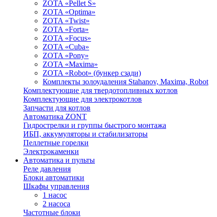
ZOTA «Pellet S»
ZOTA «Optima»
ZOTA «Twist»
ZOTA «Forta»
ZOTA «Focus»
ZOTA «Cuba»
ZOTA «Pony»
ZOTA «Maxima»
ZOTA «Robot» (бункер сзади)
Комплекты золоудаления Stahanov, Maxima, Robot
Комплектующие для твердотопливных котлов
Комплектующие для электрокотлов
Запчасти для котлов
Автоматика ZONT
Гидрострелки и группы быстрого монтажа
ИБП, аккумуляторы и стабилизаторы
Пеллетные горелки
Электрокаменки
Автоматика и пульты
Реле давления
Блоки автоматики
Шкафы управления
1 насос
2 насоса
Частотные блоки