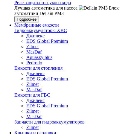
Реле защиты от сухого хода
Лучшая автоматика для насоса
Блок
автоматики Dellain PM3
Подробнее
Мембранные емкости
Гидроаккумуляторы ХВС
Джилекс
EDS Global Premium
Zilmet
MasDaf
Aquasky plus
Pedrollo
Емкости для отопления
Джилекс
EDS Global Premium
Zilmet
MasDaf
Емкости для ГВС
Джилекс
EDS Global Premium
Zilmet
MasDaf
Запчасти для гидроаккумуляторов
Zilmet
Крышки и оголовки