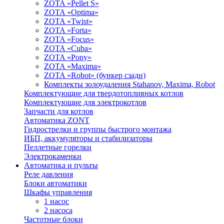
ZOTA «Pellet S»
ZOTA «Optima»
ZOTA «Twist»
ZOTA «Forta»
ZOTA «Focus»
ZOTA «Cuba»
ZOTA «Pony»
ZOTA «Maxima»
ZOTA «Robot» (бункер сзади)
Комплекты золоудаления Stahanov, Maxima, Robot
Комплектующие для твердотопливных котлов
Комплектующие для электрокотлов
Запчасти для котлов
Автоматика ZONT
Гидрострелки и группы быстрого монтажа
ИБП, аккумуляторы и стабилизаторы
Пеллетные горелки
Электрокаменки
Автоматика и пульты
Реле давления
Блоки автоматики
Шкафы управления
1 насос
2 насоса
Частотные блоки