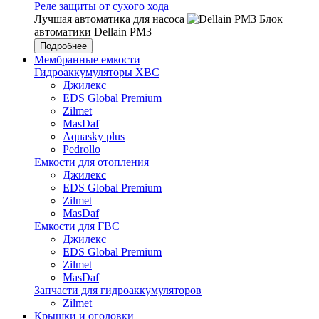
Реле защиты от сухого хода
Лучшая автоматика для насоса
Блок
автоматики Dellain PM3
Подробнее
Мембранные емкости
Гидроаккумуляторы ХВС
Джилекс
EDS Global Premium
Zilmet
MasDaf
Aquasky plus
Pedrollo
Емкости для отопления
Джилекс
EDS Global Premium
Zilmet
MasDaf
Емкости для ГВС
Джилекс
EDS Global Premium
Zilmet
MasDaf
Запчасти для гидроаккумуляторов
Zilmet
Крышки и оголовки