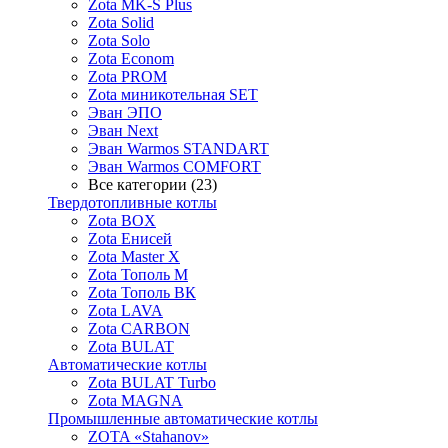
Zota MK-S Plus
Zota Solid
Zota Solo
Zota Econom
Zota PROM
Zota миникотельная SET
Эван ЭПО
Эван Next
Эван Warmos STANDART
Эван Warmos COMFORT
Все категории (23)
Твердотопливные котлы
Zota BOX
Zota Енисей
Zota Master X
Zota Тополь М
Zota Тополь ВК
Zota LAVA
Zota CARBON
Zota BULAT
Автоматические котлы
Zota BULAT Turbo
Zota MAGNA
Промышленные автоматические котлы
ZOTA «Stahanov»