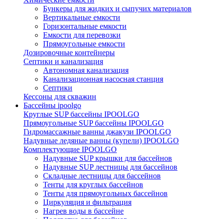
Бункеры для жидких и сыпучих материалов
Вертикальные емкости
Горизонтальные емкости
Емкости для перевозки
Прямоугольные емкости
Дозировочные контейнеры
Септики и канализация
Автономная канализация
Канализационная насосная станция
Септики
Кессоны для скважин
Бассейны ipoolgo
Круглые SUP бассейны IPOOLGO
Прямоугольные SUP бассейны IPOOLGO
Гидромассажные ванны джакузи IPOOLGO
Надувные ледяные ванны (купели) IPOOLGO
Комплектующие IPOOLGO
Надувные SUP крышки для бассейнов
Надувные SUP лестницы для бассейнов
Складные лестницы для бассейнов
Тенты для круглых бассейнов
Тенты для прямоугольных бассейнов
Циркуляция и фильтрация
Нагрев воды в бассейне