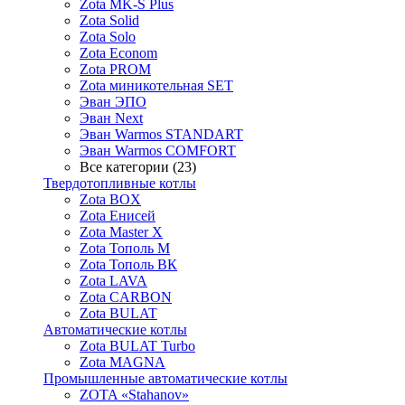
Zota MK-S Plus
Zota Solid
Zota Solo
Zota Econom
Zota PROM
Zota миникотельная SET
Эван ЭПО
Эван Next
Эван Warmos STANDART
Эван Warmos COMFORT
Все категории (23)
Твердотопливные котлы
Zota BOX
Zota Енисей
Zota Master X
Zota Тополь М
Zota Тополь ВК
Zota LAVA
Zota CARBON
Zota BULAT
Автоматические котлы
Zota BULAT Turbo
Zota MAGNA
Промышленные автоматические котлы
ZOTA «Stahanov»