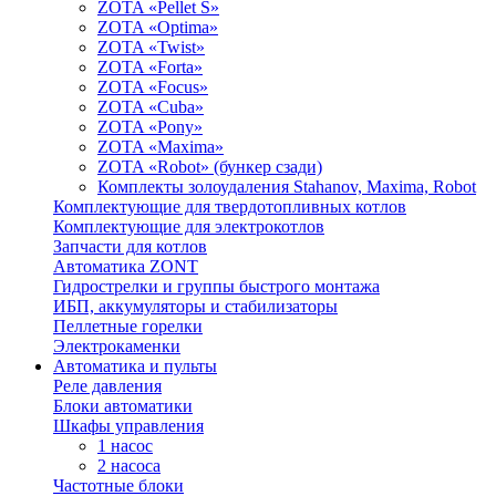
ZOTA «Pellet S»
ZOTA «Optima»
ZOTA «Twist»
ZOTA «Forta»
ZOTA «Focus»
ZOTA «Cuba»
ZOTA «Pony»
ZOTA «Maxima»
ZOTA «Robot» (бункер сзади)
Комплекты золоудаления Stahanov, Maxima, Robot
Комплектующие для твердотопливных котлов
Комплектующие для электрокотлов
Запчасти для котлов
Автоматика ZONT
Гидрострелки и группы быстрого монтажа
ИБП, аккумуляторы и стабилизаторы
Пеллетные горелки
Электрокаменки
Автоматика и пульты
Реле давления
Блоки автоматики
Шкафы управления
1 насос
2 насоса
Частотные блоки