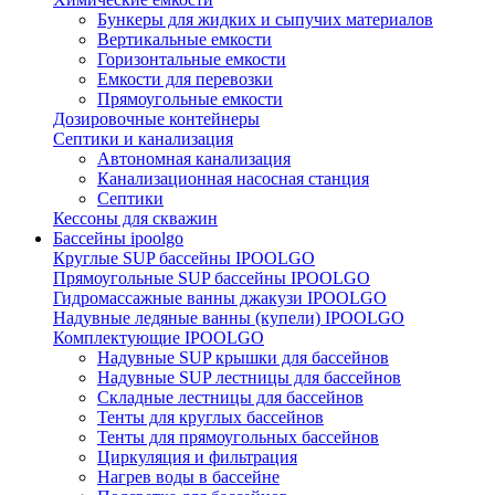
Бункеры для жидких и сыпучих материалов
Вертикальные емкости
Горизонтальные емкости
Емкости для перевозки
Прямоугольные емкости
Дозировочные контейнеры
Септики и канализация
Автономная канализация
Канализационная насосная станция
Септики
Кессоны для скважин
Бассейны ipoolgo
Круглые SUP бассейны IPOOLGO
Прямоугольные SUP бассейны IPOOLGO
Гидромассажные ванны джакузи IPOOLGO
Надувные ледяные ванны (купели) IPOOLGO
Комплектующие IPOOLGO
Надувные SUP крышки для бассейнов
Надувные SUP лестницы для бассейнов
Складные лестницы для бассейнов
Тенты для круглых бассейнов
Тенты для прямоугольных бассейнов
Циркуляция и фильтрация
Нагрев воды в бассейне