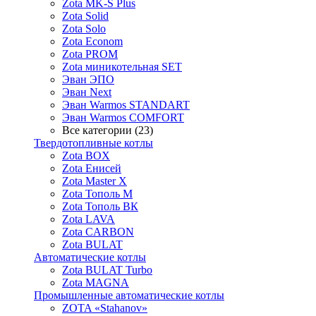
Zota MK-S Plus
Zota Solid
Zota Solo
Zota Econom
Zota PROM
Zota миникотельная SET
Эван ЭПО
Эван Next
Эван Warmos STANDART
Эван Warmos COMFORT
Все категории (23)
Твердотопливные котлы
Zota BOX
Zota Енисей
Zota Master X
Zota Тополь М
Zota Тополь ВК
Zota LAVA
Zota CARBON
Zota BULAT
Автоматические котлы
Zota BULAT Turbo
Zota MAGNA
Промышленные автоматические котлы
ZOTA «Stahanov»