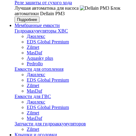
Реле защиты от сухого хода
Лучшая автоматика для насоса
Блок
автоматики Dellain PM3
Подробнее
Мембранные емкости
Гидроаккумуляторы ХВС
Джилекс
EDS Global Premium
Zilmet
MasDaf
Aquasky plus
Pedrollo
Емкости для отопления
Джилекс
EDS Global Premium
Zilmet
MasDaf
Емкости для ГВС
Джилекс
EDS Global Premium
Zilmet
MasDaf
Запчасти для гидроаккумуляторов
Zilmet
Крышки и оголовки