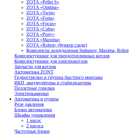
ZOTA «Pellet S»
ZOTA «Optima»
ZOTA «Twist»
ZOTA «Forta»
ZOTA «Focus»
ZOTA «Cuba»
ZOTA «Pony»
ZOTA «Maxima»
ZOTA «Robot» (бункер сзади)
Комплекты золоудаления Stahanov, Maxima, Robot
Комплектующие для твердотопливных котлов
Комплектующие для электрокотлов
Запчасти для котлов
Автоматика ZONT
Гидрострелки и группы быстрого монтажа
ИБП, аккумуляторы и стабилизаторы
Пеллетные горелки
Электрокаменки
Автоматика и пульты
Реле давления
Блоки автоматики
Шкафы управления
1 насос
2 насоса
Частотные блоки