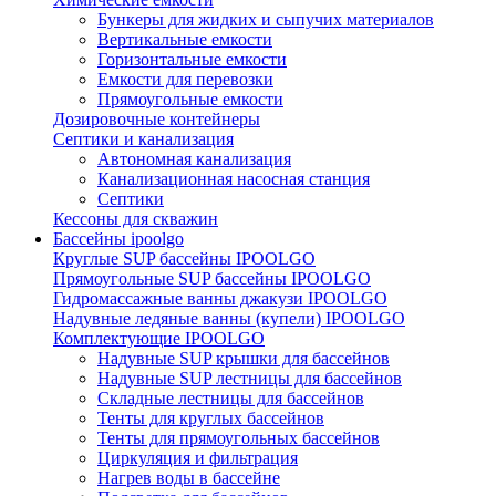
Бункеры для жидких и сыпучих материалов
Вертикальные емкости
Горизонтальные емкости
Емкости для перевозки
Прямоугольные емкости
Дозировочные контейнеры
Септики и канализация
Автономная канализация
Канализационная насосная станция
Септики
Кессоны для скважин
Бассейны ipoolgo
Круглые SUP бассейны IPOOLGO
Прямоугольные SUP бассейны IPOOLGO
Гидромассажные ванны джакузи IPOOLGO
Надувные ледяные ванны (купели) IPOOLGO
Комплектующие IPOOLGO
Надувные SUP крышки для бассейнов
Надувные SUP лестницы для бассейнов
Складные лестницы для бассейнов
Тенты для круглых бассейнов
Тенты для прямоугольных бассейнов
Циркуляция и фильтрация
Нагрев воды в бассейне