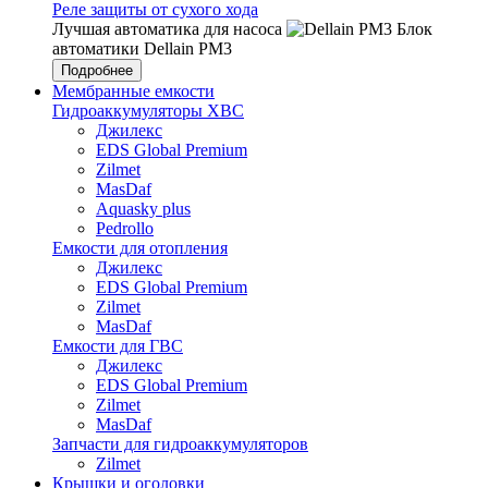
Реле защиты от сухого хода
Лучшая автоматика для насоса
Блок
автоматики Dellain PM3
Подробнее
Мембранные емкости
Гидроаккумуляторы ХВС
Джилекс
EDS Global Premium
Zilmet
MasDaf
Aquasky plus
Pedrollo
Емкости для отопления
Джилекс
EDS Global Premium
Zilmet
MasDaf
Емкости для ГВС
Джилекс
EDS Global Premium
Zilmet
MasDaf
Запчасти для гидроаккумуляторов
Zilmet
Крышки и оголовки