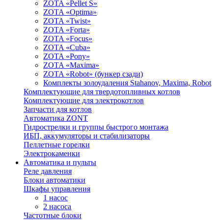
ZOTA «Pellet S»
ZOTA «Optima»
ZOTA «Twist»
ZOTA «Forta»
ZOTA «Focus»
ZOTA «Cuba»
ZOTA «Pony»
ZOTA «Maxima»
ZOTA «Robot» (бункер сзади)
Комплекты золоудаления Stahanov, Maxima, Robot
Комплектующие для твердотопливных котлов
Комплектующие для электрокотлов
Запчасти для котлов
Автоматика ZONT
Гидрострелки и группы быстрого монтажа
ИБП, аккумуляторы и стабилизаторы
Пеллетные горелки
Электрокаменки
Автоматика и пульты
Реле давления
Блоки автоматики
Шкафы управления
1 насос
2 насоса
Частотные блоки