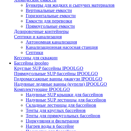
Бункеры для жидких и сыпучих материалов
Вертикальные емкости
Горизонтальные емкости
Емкости для перевозки
Прямоугольные емкости
Дозировочные контейнеры
Септики и канализация
Автономная канализация
Канализационная насосная станция
Септики
Кессоны для скважин
Бассейны ipoolgo
Круглые SUP бассейны IPOOLGO
Прямоугольные SUP бассейны IPOOLGO
Гидромассажные ванны джакузи IPOOLGO
Надувные ледяные ванны (купели) IPOOLGO
Комплектующие IPOOLGO
Надувные SUP крышки для бассейнов
Надувные SUP лестницы для бассейнов
Складные лестницы для бассейнов
Тенты для круглых бассейнов
Тенты для прямоугольных бассейнов
Циркуляция и фильтрация
Нагрев воды в бассейне