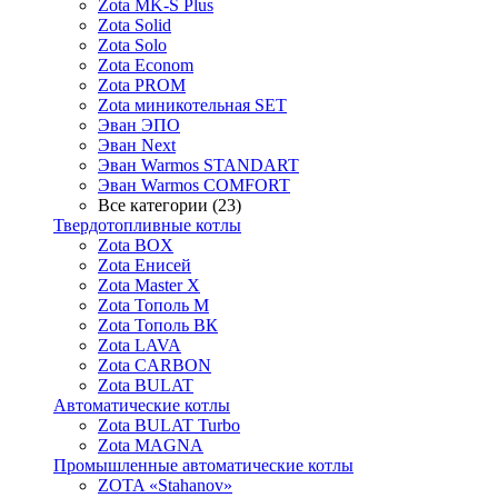
Zota MK-S Plus
Zota Solid
Zota Solo
Zota Econom
Zota PROM
Zota миникотельная SET
Эван ЭПО
Эван Next
Эван Warmos STANDART
Эван Warmos COMFORT
Все категории (23)
Твердотопливные котлы
Zota BOX
Zota Енисей
Zota Master X
Zota Тополь М
Zota Тополь ВК
Zota LAVA
Zota CARBON
Zota BULAT
Автоматические котлы
Zota BULAT Turbo
Zota MAGNA
Промышленные автоматические котлы
ZOTA «Stahanov»