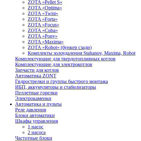
ZOTA «Pellet S»
ZOTA «Optima»
ZOTA «Twist»
ZOTA «Forta»
ZOTA «Focus»
ZOTA «Cuba»
ZOTA «Pony»
ZOTA «Maxima»
ZOTA «Robot» (бункер сзади)
Комплекты золоудаления Stahanov, Maxima, Robot
Комплектующие для твердотопливных котлов
Комплектующие для электрокотлов
Запчасти для котлов
Автоматика ZONT
Гидрострелки и группы быстрого монтажа
ИБП, аккумуляторы и стабилизаторы
Пеллетные горелки
Электрокаменки
Автоматика и пульты
Реле давления
Блоки автоматики
Шкафы управления
1 насос
2 насоса
Частотные блоки