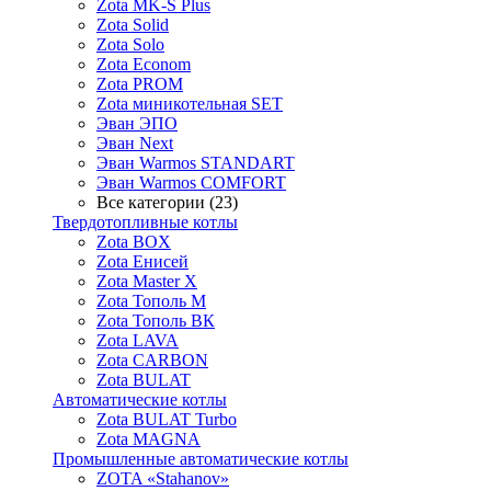
Zota MK-S Plus
Zota Solid
Zota Solo
Zota Econom
Zota PROM
Zota миникотельная SET
Эван ЭПО
Эван Next
Эван Warmos STANDART
Эван Warmos COMFORT
Все категории (23)
Твердотопливные котлы
Zota BOX
Zota Енисей
Zota Master X
Zota Тополь М
Zota Тополь ВК
Zota LAVA
Zota CARBON
Zota BULAT
Автоматические котлы
Zota BULAT Turbo
Zota MAGNA
Промышленные автоматические котлы
ZOTA «Stahanov»