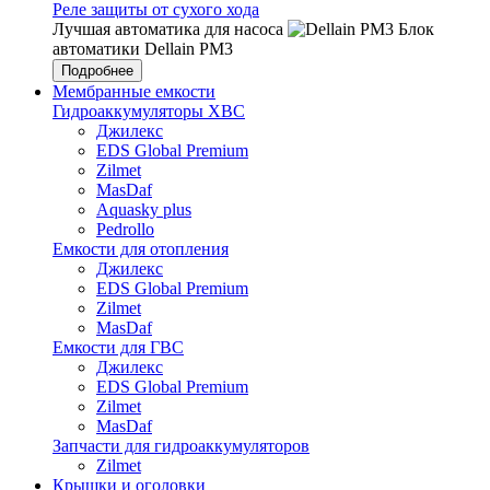
Реле защиты от сухого хода
Лучшая автоматика для насоса
Блок
автоматики Dellain PM3
Подробнее
Мембранные емкости
Гидроаккумуляторы ХВС
Джилекс
EDS Global Premium
Zilmet
MasDaf
Aquasky plus
Pedrollo
Емкости для отопления
Джилекс
EDS Global Premium
Zilmet
MasDaf
Емкости для ГВС
Джилекс
EDS Global Premium
Zilmet
MasDaf
Запчасти для гидроаккумуляторов
Zilmet
Крышки и оголовки