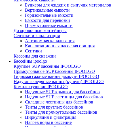
Бункеры для жидких и сыпучих материалов
Вертикальные емкости
Горизонтальные емкости
Емкости для перевозки
Прямоугольные емкости
Дозировочные контейнеры
Септики и канализация
Автономная канализация
Канализационная насосная станция
Септики
Кессоны для скважин
Бассейны ipoolgo
Круглые SUP бассейны IPOOLGO
Прямоугольные SUP бассейны IPOOLGO
Гидромассажные ванны джакузи IPOOLGO
Надувные ледяные ванны (купели) IPOOLGO
Комплектующие IPOOLGO
Надувные SUP крышки для бассейнов
Надувные SUP лестницы для бассейнов
Складные лестницы для бассейнов
Тенты для круглых бассейнов
Тенты для прямоугольных бассейнов
Циркуляция и фильтрация
Нагрев воды в бассейне