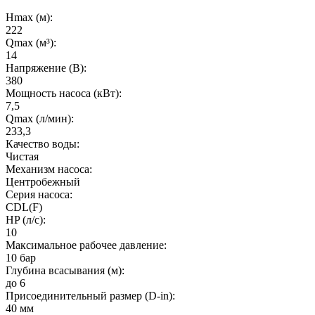
Hmax (м):
222
Qmax (м³):
14
Напряжение (В):
380
Мощность насоса (кВт):
7,5
Qmax (л/мин):
233,3
Качество воды:
Чистая
Механизм насоса:
Центробежный
Серия насоса:
CDL(F)
HP (л/с):
10
Максимальное рабочее давление:
10 бар
Глубина всасывания (м):
до 6
Присоединительный размер (D-in):
40 мм