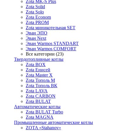
Zota MK-S Plus
Zota Solid
Zota Solo
Zota Econom
Zota PROM
Zota миникотельная SET
Эван ЭПО
Эван Next
Эван Warmos STANDART
Эван Warmos COMFORT
Все категории (23)
Твердотопливные котлы
Zota BOX
Zota Енисей
Zota Master X
Zota Тополь М
Zota Тополь ВК
Zota LAVA
Zota CARBON
Zota BULAT
Автоматические котлы
Zota BULAT Turbo
Zota MAGNA
Промышленные автоматические котлы
ZOTA «Stahanov»