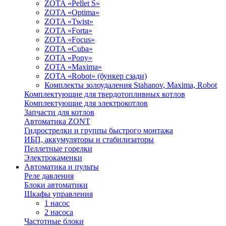
ZOTA «Pellet S»
ZOTA «Optima»
ZOTA «Twist»
ZOTA «Forta»
ZOTA «Focus»
ZOTA «Cuba»
ZOTA «Pony»
ZOTA «Maxima»
ZOTA «Robot» (бункер сзади)
Комплекты золоудаления Stahanov, Maxima, Robot
Комплектующие для твердотопливных котлов
Комплектующие для электрокотлов
Запчасти для котлов
Автоматика ZONT
Гидрострелки и группы быстрого монтажа
ИБП, аккумуляторы и стабилизаторы
Пеллетные горелки
Электрокаменки
Автоматика и пульты
Реле давления
Блоки автоматики
Шкафы управления
1 насос
2 насоса
Частотные блоки