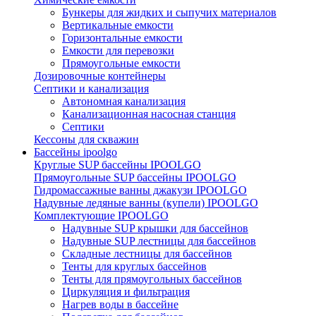
Бункеры для жидких и сыпучих материалов
Вертикальные емкости
Горизонтальные емкости
Емкости для перевозки
Прямоугольные емкости
Дозировочные контейнеры
Септики и канализация
Автономная канализация
Канализационная насосная станция
Септики
Кессоны для скважин
Бассейны ipoolgo
Круглые SUP бассейны IPOOLGO
Прямоугольные SUP бассейны IPOOLGO
Гидромассажные ванны джакузи IPOOLGO
Надувные ледяные ванны (купели) IPOOLGO
Комплектующие IPOOLGO
Надувные SUP крышки для бассейнов
Надувные SUP лестницы для бассейнов
Складные лестницы для бассейнов
Тенты для круглых бассейнов
Тенты для прямоугольных бассейнов
Циркуляция и фильтрация
Нагрев воды в бассейне