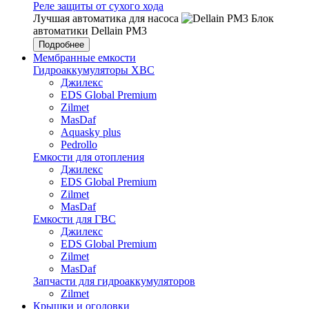
Реле защиты от сухого хода
Лучшая автоматика для насоса
Блок
автоматики Dellain PM3
Подробнее
Мембранные емкости
Гидроаккумуляторы ХВС
Джилекс
EDS Global Premium
Zilmet
MasDaf
Aquasky plus
Pedrollo
Емкости для отопления
Джилекс
EDS Global Premium
Zilmet
MasDaf
Емкости для ГВС
Джилекс
EDS Global Premium
Zilmet
MasDaf
Запчасти для гидроаккумуляторов
Zilmet
Крышки и оголовки