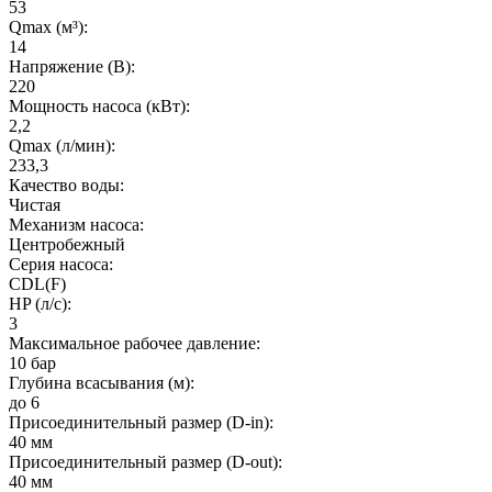
53
Qmax (м³):
14
Напряжение (В):
220
Мощность насоса (кВт):
2,2
Qmax (л/мин):
233,3
Качество воды:
Чистая
Механизм насоса:
Центробежный
Серия насоса:
CDL(F)
HP (л/с):
3
Максимальное рабочее давление:
10 бар
Глубина всасывания (м):
до 6
Присоединительный размер (D-in):
40 мм
Присоединительный размер (D-out):
40 мм