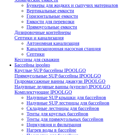
Бункеры для жидких и сыпучих материалов
Вертикальные емкости
Горизонтальные емкости
Емкости для перевозки
Прямоугольные емкости
Дозировочные контейнеры
Септики и канализация
Автономная канализация
Канализационная насосная станция
Септики
Кессоны для скважин
Бассейны ipoolgo
Круглые SUP бассейны IPOOLGO
Прямоугольные SUP бассейны IPOOLGO
Гидромассажные ванны джакузи IPOOLGO
Надувные ледяные ванны (купели) IPOOLGO
Комплектующие IPOOLGO
Надувные SUP крышки для бассейнов
Надувные SUP лестницы для бассейнов
Складные лестницы для бассейнов
Тенты для круглых бассейнов
Тенты для прямоугольных бассейнов
Циркуляция и фильтрация
Нагрев воды в бассейне