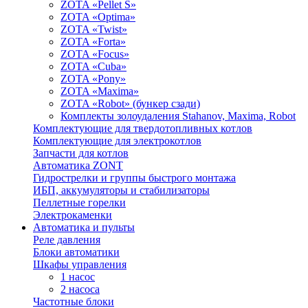
ZOTA «Pellet S»
ZOTA «Optima»
ZOTA «Twist»
ZOTA «Forta»
ZOTA «Focus»
ZOTA «Cuba»
ZOTA «Pony»
ZOTA «Maxima»
ZOTA «Robot» (бункер сзади)
Комплекты золоудаления Stahanov, Maxima, Robot
Комплектующие для твердотопливных котлов
Комплектующие для электрокотлов
Запчасти для котлов
Автоматика ZONT
Гидрострелки и группы быстрого монтажа
ИБП, аккумуляторы и стабилизаторы
Пеллетные горелки
Электрокаменки
Автоматика и пульты
Реле давления
Блоки автоматики
Шкафы управления
1 насос
2 насоса
Частотные блоки