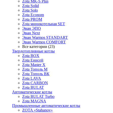
Zota MK-S Plus
Zota Solid
Zota Solo
Zota Econom
Zota PROM
Zota миникотельная SET
Эван ЭПО
Эван Next
Эван Warmos STANDART
Эван Warmos COMFORT
Все категории (23)
Твердотопливные котлы
Zota BOX
Zota Енисей
Zota Master X
Zota Тополь М
Zota Тополь ВК
Zota LAVA
Zota CARBON
Zota BULAT
Автоматические котлы
Zota BULAT Turbo
Zota MAGNA
Промышленные автоматические котлы
ZOTA «Stahanov»