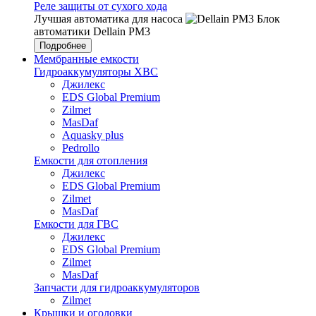
Реле защиты от сухого хода
Лучшая автоматика для насоса
Блок
автоматики Dellain PM3
Подробнее
Мембранные емкости
Гидроаккумуляторы ХВС
Джилекс
EDS Global Premium
Zilmet
MasDaf
Aquasky plus
Pedrollo
Емкости для отопления
Джилекс
EDS Global Premium
Zilmet
MasDaf
Емкости для ГВС
Джилекс
EDS Global Premium
Zilmet
MasDaf
Запчасти для гидроаккумуляторов
Zilmet
Крышки и оголовки