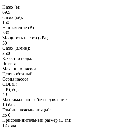
Hmax (м):
69,5
Qmax (м³):
150
Напряжение (В):
380
Мощность насоса (кВт):
30
Qmax (л/мин):
2500
Качество воды:
Чистая
Механизм насоса:
Центробежный
Серия насоса:
CDL(F)
HP (л/с):
40
Максимальное рабочее давление:
10 бар
Глубина всасывания (м):
до 6
Присоединительный размер (D-in):
125 мм