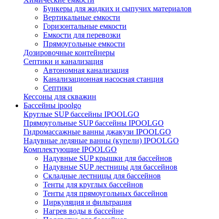
Бункеры для жидких и сыпучих материалов
Вертикальные емкости
Горизонтальные емкости
Емкости для перевозки
Прямоугольные емкости
Дозировочные контейнеры
Септики и канализация
Автономная канализация
Канализационная насосная станция
Септики
Кессоны для скважин
Бассейны ipoolgo
Круглые SUP бассейны IPOOLGO
Прямоугольные SUP бассейны IPOOLGO
Гидромассажные ванны джакузи IPOOLGO
Надувные ледяные ванны (купели) IPOOLGO
Комплектующие IPOOLGO
Надувные SUP крышки для бассейнов
Надувные SUP лестницы для бассейнов
Складные лестницы для бассейнов
Тенты для круглых бассейнов
Тенты для прямоугольных бассейнов
Циркуляция и фильтрация
Нагрев воды в бассейне