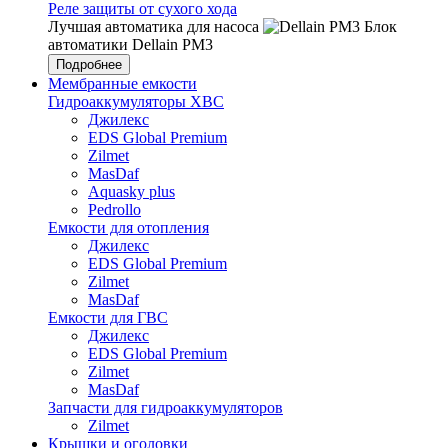
Реле защиты от сухого хода
Лучшая автоматика для насоса
Блок
автоматики Dellain PM3
Подробнее
Мембранные емкости
Гидроаккумуляторы ХВС
Джилекс
EDS Global Premium
Zilmet
MasDaf
Aquasky plus
Pedrollo
Емкости для отопления
Джилекс
EDS Global Premium
Zilmet
MasDaf
Емкости для ГВС
Джилекс
EDS Global Premium
Zilmet
MasDaf
Запчасти для гидроаккумуляторов
Zilmet
Крышки и оголовки