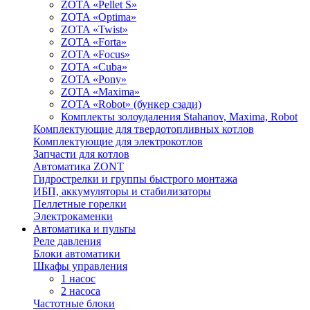
ZOTA «Pellet S»
ZOTA «Optima»
ZOTA «Twist»
ZOTA «Forta»
ZOTA «Focus»
ZOTA «Cuba»
ZOTA «Pony»
ZOTA «Maxima»
ZOTA «Robot» (бункер сзади)
Комплекты золоудаления Stahanov, Maxima, Robot
Комплектующие для твердотопливных котлов
Комплектующие для электрокотлов
Запчасти для котлов
Автоматика ZONT
Гидрострелки и группы быстрого монтажа
ИБП, аккумуляторы и стабилизаторы
Пеллетные горелки
Электрокаменки
Автоматика и пульты
Реле давления
Блоки автоматики
Шкафы управления
1 насос
2 насоса
Частотные блоки