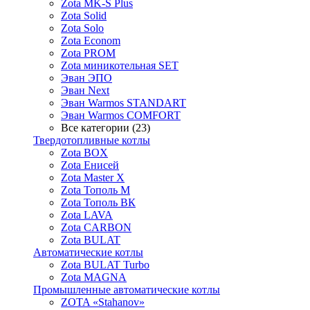
Zota MK-S Plus
Zota Solid
Zota Solo
Zota Econom
Zota PROM
Zota миникотельная SET
Эван ЭПО
Эван Next
Эван Warmos STANDART
Эван Warmos COMFORT
Все категории (23)
Твердотопливные котлы
Zota BOX
Zota Енисей
Zota Master X
Zota Тополь М
Zota Тополь ВК
Zota LAVA
Zota CARBON
Zota BULAT
Автоматические котлы
Zota BULAT Turbo
Zota MAGNA
Промышленные автоматические котлы
ZOTA «Stahanov»