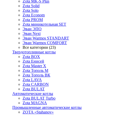
Zota MK-S Plus
Zota Solid
Zota Solo
Zota Econom
Zota PROM
Zota миникотельная SET
Эван ЭПО
Эван Next
Эван Warmos STANDART
Эван Warmos COMFORT
Все категории (23)
Твердотопливные котлы
Zota BOX
Zota Енисей
Zota Master X
Zota Тополь М
Zota Тополь ВК
Zota LAVA
Zota CARBON
Zota BULAT
Автоматические котлы
Zota BULAT Turbo
Zota MAGNA
Промышленные автоматические котлы
ZOTA «Stahanov»