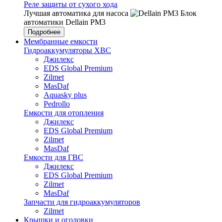
Реле защиты от сухого хода
Лучшая автоматика для насоса
Блок
автоматики Dellain PM3
Подробнее
Мембранные емкости
Гидроаккумуляторы ХВС
Джилекс
EDS Global Premium
Zilmet
MasDaf
Aquasky plus
Pedrollo
Емкости для отопления
Джилекс
EDS Global Premium
Zilmet
MasDaf
Емкости для ГВС
Джилекс
EDS Global Premium
Zilmet
MasDaf
Запчасти для гидроаккумуляторов
Zilmet
Крышки и оголовки