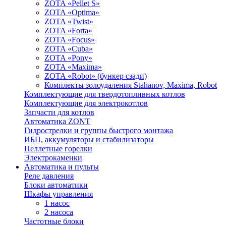
ZOTA «Pellet S»
ZOTA «Optima»
ZOTA «Twist»
ZOTA «Forta»
ZOTA «Focus»
ZOTA «Cuba»
ZOTA «Pony»
ZOTA «Maxima»
ZOTA «Robot» (бункер сзади)
Комплекты золоудаления Stahanov, Maxima, Robot
Комплектующие для твердотопливных котлов
Комплектующие для электрокотлов
Запчасти для котлов
Автоматика ZONT
Гидрострелки и группы быстрого монтажа
ИБП, аккумуляторы и стабилизаторы
Пеллетные горелки
Электрокаменки
Автоматика и пульты
Реле давления
Блоки автоматики
Шкафы управления
1 насос
2 насоса
Частотные блоки