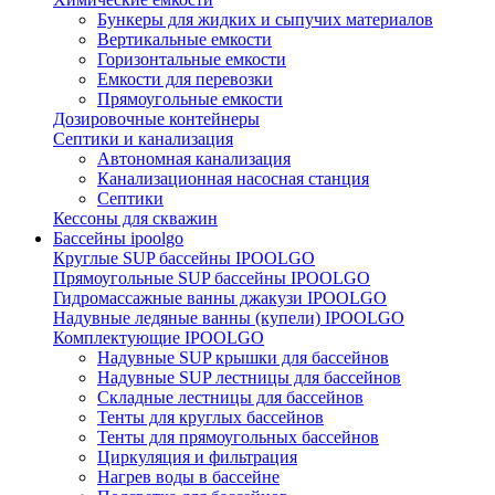
Бункеры для жидких и сыпучих материалов
Вертикальные емкости
Горизонтальные емкости
Емкости для перевозки
Прямоугольные емкости
Дозировочные контейнеры
Септики и канализация
Автономная канализация
Канализационная насосная станция
Септики
Кессоны для скважин
Бассейны ipoolgo
Круглые SUP бассейны IPOOLGO
Прямоугольные SUP бассейны IPOOLGO
Гидромассажные ванны джакузи IPOOLGO
Надувные ледяные ванны (купели) IPOOLGO
Комплектующие IPOOLGO
Надувные SUP крышки для бассейнов
Надувные SUP лестницы для бассейнов
Складные лестницы для бассейнов
Тенты для круглых бассейнов
Тенты для прямоугольных бассейнов
Циркуляция и фильтрация
Нагрев воды в бассейне