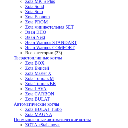
Zota MK-S Plus
Zota Solid
Zota Solo
Zota Econom
Zota PROM
Zota миникотельная SET
Эван ЭПО
Эван Next
Эван Warmos STANDART
Эван Warmos COMFORT
Все категории (23)
Твердотопливные котлы
Zota BOX
Zota Енисей
Zota Master X
Zota Тополь М
Zota Тополь ВК
Zota LAVA
Zota CARBON
Zota BULAT
Автоматические котлы
Zota BULAT Turbo
Zota MAGNA
Промышленные автоматические котлы
ZOTA «Stahanov»