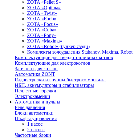
ZOTA «Pellet S»
ZOTA «Optima»
ZOTA «Twist»
ZOTA «Forta»
ZOTA «Focus»
ZOTA «Cuba»
ZOTA «Pony»
ZOTA «Maxima»
ZOTA «Robot» (бункер сзади)
Комплекты золоудаления Stahanov, Maxima, Robot
Комплектующие для твердотопливных котлов
Комплектующие для электрокотлов
Запчасти для котлов
Автоматика ZONT
Гидрострелки и группы быстрого монтажа
ИБП, аккумуляторы и стабилизаторы
Пеллетные горелки
Электрокаменки
Автоматика и пульты
Реле давления
Блоки автоматики
Шкафы управления
1 насос
2 насоса
Частотные блоки