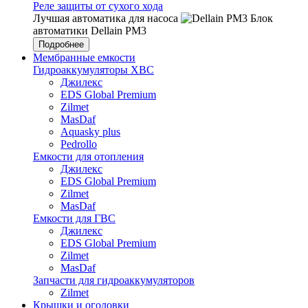
Реле защиты от сухого хода
Лучшая автоматика для насоса
Блок
автоматики Dellain PM3
Подробнее
Мембранные емкости
Гидроаккумуляторы ХВС
Джилекс
EDS Global Premium
Zilmet
MasDaf
Aquasky plus
Pedrollo
Емкости для отопления
Джилекс
EDS Global Premium
Zilmet
MasDaf
Емкости для ГВС
Джилекс
EDS Global Premium
Zilmet
MasDaf
Запчасти для гидроаккумуляторов
Zilmet
Крышки и оголовки