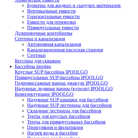
Бункеры для жидких и сыпучих материалов
Вертикальные емкости
Горизонтальные емкости
Емкости для перевозки
Прямоугольные емкости
Дозировочные контейнеры
Септики и канализация
Автономная канализация
Канализационная насосная станция
Септики
Кессоны для скважин
Бассейны ipoolgo
Круглые SUP бассейны IPOOLGO
Прямоугольные SUP бассейны IPOOLGO
Гидромассажные ванны джакузи IPOOLGO
Надувные ледяные ванны (купели) IPOOLGO
Комплектующие IPOOLGO
Надувные SUP крышки для бассейнов
Надувные SUP лестницы для бассейнов
Складные лестницы для бассейнов
Тенты для круглых бассейнов
Тенты для прямоугольных бассейнов
Циркуляция и фильтрация
Нагрев воды в бассейне