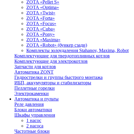
ZOTA «Pellet S»
ZOTA «Optima»
ZOTA «Twist»
ZOTA «Forta»
ZOTA «Focus»
ZOTA «Cuba»
ZOTA «Pony»
ZOTA «Maxima»
ZOTA «Robot» (бункер сзади)
Комплекты золоудаления Stahanov, Maxima, Robot
Комплектующие для твердотопливных котлов
Комплектующие для электрокотлов
Запчасти для котлов
Автоматика ZONT
Гидрострелки и группы быстрого монтажа
ИБП, аккумуляторы и стабилизаторы
Пеллетные горелки
Электрокаменки
Автоматика и пульты
Реле давления
Блоки автоматики
Шкафы управления
1 насос
2 насоса
Частотные блоки