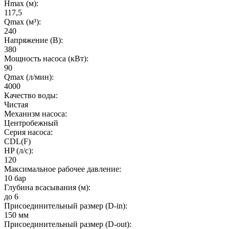
Hmax (м):
117,5
Qmax (м³):
240
Напряжение (В):
380
Мощность насоса (кВт):
90
Qmax (л/мин):
4000
Качество воды:
Чистая
Механизм насоса:
Центробежный
Серия насоса:
CDL(F)
HP (л/с):
120
Максимальное рабочее давление:
10 бар
Глубина всасывания (м):
до 6
Присоединительный размер (D-in):
150 мм
Присоединительный размер (D-out):