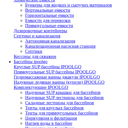
Бункеры для жидких и сыпучих материалов
Вертикальные емкости
Горизонтальные емкости
Емкости для перевозки
Прямоугольные емкости
Дозировочные контейнеры
Септики и канализация
Автономная канализация
Канализационная насосная станция
Септики
Кессоны для скважин
Бассейны ipoolgo
Круглые SUP бассейны IPOOLGO
Прямоугольные SUP бассейны IPOOLGO
Гидромассажные ванны джакузи IPOOLGO
Надувные ледяные ванны (купели) IPOOLGO
Комплектующие IPOOLGO
Надувные SUP крышки для бассейнов
Надувные SUP лестницы для бассейнов
Складные лестницы для бассейнов
Тенты для круглых бассейнов
Тенты для прямоугольных бассейнов
Циркуляция и фильтрация
Нагрев воды в бассейне