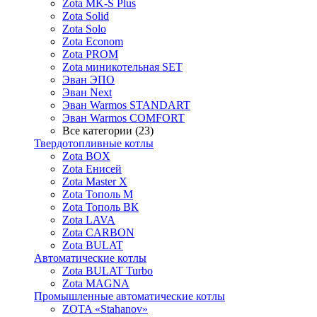
Zota MK-S Plus
Zota Solid
Zota Solo
Zota Econom
Zota PROM
Zota миникотельная SET
Эван ЭПО
Эван Next
Эван Warmos STANDART
Эван Warmos COMFORT
Все категории (23)
Твердотопливные котлы
Zota BOX
Zota Енисей
Zota Master X
Zota Тополь М
Zota Тополь ВК
Zota LAVA
Zota CARBON
Zota BULAT
Автоматические котлы
Zota BULAT Turbo
Zota MAGNA
Промышленные автоматические котлы
ZOTA «Stahanov»