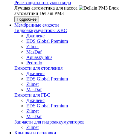
Реле защиты от сухого хода
Лучшая автоматика для насоса
Блок
автоматики Dellain PM3
Подробнее
Мембранные емкости
Гидроаккумуляторы ХВС
Джилекс
EDS Global Premium
Zilmet
MasDaf
Aquasky plus
Pedrollo
Емкости для отопления
Джилекс
EDS Global Premium
Zilmet
MasDaf
Емкости для ГВС
Джилекс
EDS Global Premium
Zilmet
MasDaf
Запчасти для гидроаккумуляторов
Zilmet
Крышки и оголовки