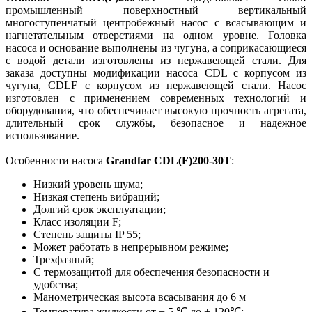
промышленный поверхностный вертикальный
многоступенчатый центробежный насос с всасывающим и
нагнетательным отверстиями на одном уровне. Головка
насоса и основание выполнены из чугуна, а соприкасающиеся
с водой детали изготовлены из нержавеющей стали. Для
заказа доступны модификации насоса CDL с корпусом из
чугуна, CDLF с корпусом из нержавеющей стали. Насос
изготовлен с применением современных технологий и
оборудования, что обеспечивает высокую прочность агрегата,
длительный срок службы, безопасное и надежное
использование.
Особенности насоса
Grandfar CDL(F)200-30T
:
Низкий уровень шума;
Низкая степень вибраций;
Долгий срок эксплуатации;
Класс изоляции F;
Степень защиты IP 55;
Может работать в непрерывном режиме;
Трехфазный;
С термозащитой для обеспечения безопасности и
удобства;
Манометрическая высота всасывания до 6 м
Температура жидкости от + 5 ℃ до + 120℃;