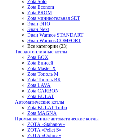
Zota Solo
Zota Econom
Zota PROM
Zota миникотельная SET
Эван ЭПО
Эван Next
Эван Warmos STANDART
Эван Warmos COMFORT
Все категории (23)
Твердотопливные котлы
Zota BOX
Zota Енисей
Zota Master X
Zota Тополь М
Zota Тополь ВК
Zota LAVA
Zota CARBON
Zota BULAT
Автоматические котлы
Zota BULAT Turbo
Zota MAGNA
Промышленные автоматические котлы
ZOTA «Stahanov»
ZOTA «Pellet S»
ZOTA «Optima»