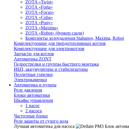
ZOTA «Twist»
ZOTA «Forta»
ZOTA «Focus»
ZOTA «Cuba»
ZOTA «Pony»
ZOTA «Maxima»
ZOTA «Robot» (бункер сзади)
Комплекты золоудаления Stahanov, Maxima, Robot
Комплектующие для твердотопливных котлов
Комплектующие для электрокотлов
Запчасти для котлов
Автоматика ZONT
Гидрострелки и группы быстрого монтажа
ИБП, аккумуляторы и стабилизаторы
Пеллетные горелки
Электрокаменки
Автоматика и пульты
Реле давления
Блоки автоматики
Шкафы управления
1 насос
2 насоса
Частотные блоки
Реле защиты от сухого хода
Лучшая автоматика для насоса
Блок автома