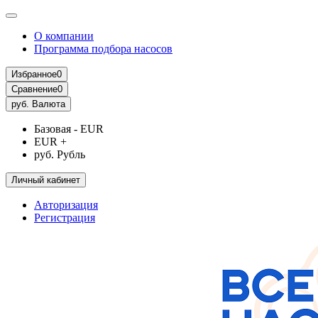
О компании
Программа подбора насосов
Избранное
0
Сравнение
0
руб.
Валюта
Базовая - EUR
EUR +
руб. Рубль
Личный кабинет
Авторизация
Регистрация