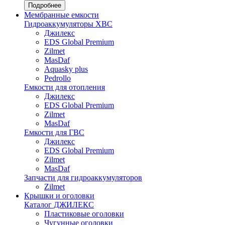
Подробнее
Мембранные емкости
Гидроаккумуляторы ХВС
Джилекс
EDS Global Premium
Zilmet
MasDaf
Aquasky plus
Pedrollo
Емкости для отопления
Джилекс
EDS Global Premium
Zilmet
MasDaf
Емкости для ГВС
Джилекс
EDS Global Premium
Zilmet
MasDaf
Запчасти для гидроаккумуляторов
Zilmet
Крышки и оголовки
Каталог ДЖИЛЕКС
Пластиковые оголовки
Чугунные оголовки