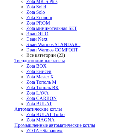
Zota MK-S Plus
Zota Solid
Zota Solo
Zota Econom
Zota PROM
Zota миникотельная SET
Эван ЭПО
Эван Next
Эван Warmos STANDART
Эван Warmos COMFORT
Все категории (23)
Твердотопливные котлы
Zota BOX
Zota Енисей
Zota Master X
Zota Тополь М
Zota Тополь ВК
Zota LAVA
Zota CARBON
Zota BULAT
Автоматические котлы
Zota BULAT Turbo
Zota MAGNA
Промышленные автоматические котлы
ZOTA «Stahanov»