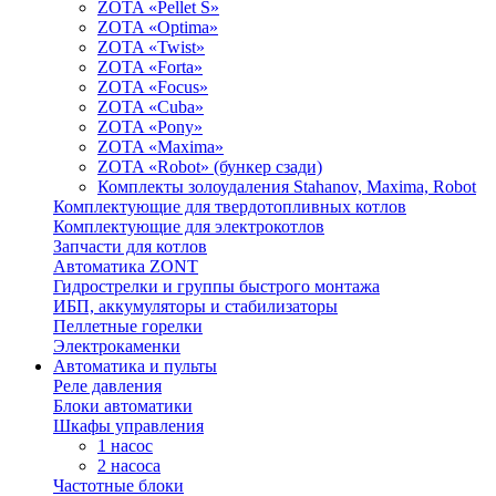
ZOTA «Pellet S»
ZOTA «Optima»
ZOTA «Twist»
ZOTA «Forta»
ZOTA «Focus»
ZOTA «Cuba»
ZOTA «Pony»
ZOTA «Maxima»
ZOTA «Robot» (бункер сзади)
Комплекты золоудаления Stahanov, Maxima, Robot
Комплектующие для твердотопливных котлов
Комплектующие для электрокотлов
Запчасти для котлов
Автоматика ZONT
Гидрострелки и группы быстрого монтажа
ИБП, аккумуляторы и стабилизаторы
Пеллетные горелки
Электрокаменки
Автоматика и пульты
Реле давления
Блоки автоматики
Шкафы управления
1 насос
2 насоса
Частотные блоки