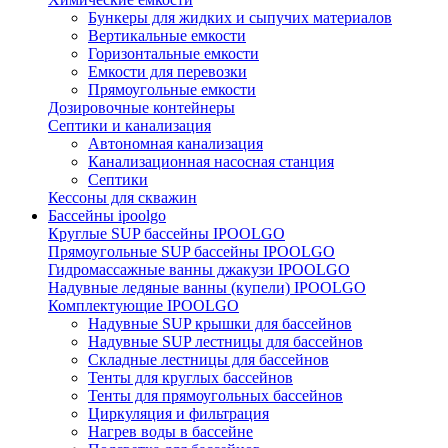
Бункеры для жидких и сыпучих материалов
Вертикальные емкости
Горизонтальные емкости
Емкости для перевозки
Прямоугольные емкости
Дозировочные контейнеры
Септики и канализация
Автономная канализация
Канализационная насосная станция
Септики
Кессоны для скважин
Бассейны ipoolgo
Круглые SUP бассейны IPOOLGO
Прямоугольные SUP бассейны IPOOLGO
Гидромассажные ванны джакузи IPOOLGO
Надувные ледяные ванны (купели) IPOOLGO
Комплектующие IPOOLGO
Надувные SUP крышки для бассейнов
Надувные SUP лестницы для бассейнов
Складные лестницы для бассейнов
Тенты для круглых бассейнов
Тенты для прямоугольных бассейнов
Циркуляция и фильтрация
Нагрев воды в бассейне