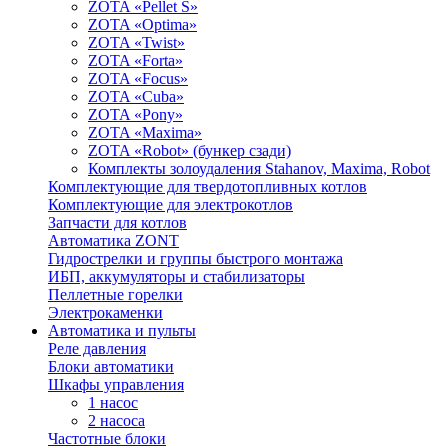
ZOTA «Pellet S»
ZOTA «Optima»
ZOTA «Twist»
ZOTA «Forta»
ZOTA «Focus»
ZOTA «Cuba»
ZOTA «Pony»
ZOTA «Maxima»
ZOTA «Robot» (бункер сзади)
Комплекты золоудаления Stahanov, Maxima, Robot
Комплектующие для твердотопливных котлов
Комплектующие для электрокотлов
Запчасти для котлов
Автоматика ZONT
Гидрострелки и группы быстрого монтажа
ИБП, аккумуляторы и стабилизаторы
Пеллетные горелки
Электрокаменки
Автоматика и пульты
Реле давления
Блоки автоматики
Шкафы управления
1 насос
2 насоса
Частотные блоки