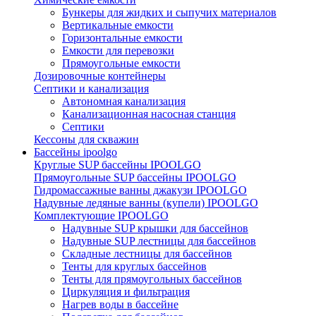
Бункеры для жидких и сыпучих материалов
Вертикальные емкости
Горизонтальные емкости
Емкости для перевозки
Прямоугольные емкости
Дозировочные контейнеры
Септики и канализация
Автономная канализация
Канализационная насосная станция
Септики
Кессоны для скважин
Бассейны ipoolgo
Круглые SUP бассейны IPOOLGO
Прямоугольные SUP бассейны IPOOLGO
Гидромассажные ванны джакузи IPOOLGO
Надувные ледяные ванны (купели) IPOOLGO
Комплектующие IPOOLGO
Надувные SUP крышки для бассейнов
Надувные SUP лестницы для бассейнов
Складные лестницы для бассейнов
Тенты для круглых бассейнов
Тенты для прямоугольных бассейнов
Циркуляция и фильтрация
Нагрев воды в бассейне