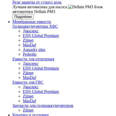
Реле защиты от сухого хода
Лучшая автоматика для насоса
Блок
автоматики Dellain PM3
Подробнее
Мембранные емкости
Гидроаккумуляторы ХВС
Джилекс
EDS Global Premium
Zilmet
MasDaf
Aquasky plus
Pedrollo
Емкости для отопления
Джилекс
EDS Global Premium
Zilmet
MasDaf
Емкости для ГВС
Джилекс
EDS Global Premium
Zilmet
MasDaf
Запчасти для гидроаккумуляторов
Zilmet
Крышки и оголовки