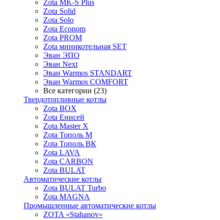
Zota MK-S Plus
Zota Solid
Zota Solo
Zota Econom
Zota PROM
Zota миникотельная SET
Эван ЭПО
Эван Next
Эван Warmos STANDART
Эван Warmos COMFORT
Все категории (23)
Твердотопливные котлы
Zota BOX
Zota Енисей
Zota Master X
Zota Тополь М
Zota Тополь ВК
Zota LAVA
Zota CARBON
Zota BULAT
Автоматические котлы
Zota BULAT Turbo
Zota MAGNA
Промышленные автоматические котлы
ZOTA «Stahanov»