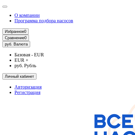
О компании
Программа подбора насосов
Избранное
0
Сравнение
0
руб.
Валюта
Базовая - EUR
EUR +
руб. Рубль
Личный кабинет
Авторизация
Регистрация