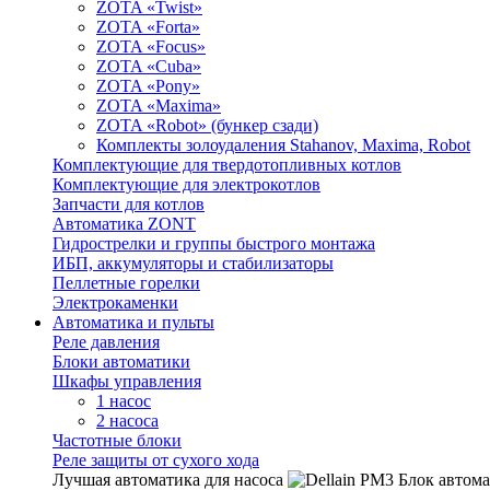
ZOTA «Twist»
ZOTA «Forta»
ZOTA «Focus»
ZOTA «Cuba»
ZOTA «Pony»
ZOTA «Maxima»
ZOTA «Robot» (бункер сзади)
Комплекты золоудаления Stahanov, Maxima, Robot
Комплектующие для твердотопливных котлов
Комплектующие для электрокотлов
Запчасти для котлов
Автоматика ZONT
Гидрострелки и группы быстрого монтажа
ИБП, аккумуляторы и стабилизаторы
Пеллетные горелки
Электрокаменки
Автоматика и пульты
Реле давления
Блоки автоматики
Шкафы управления
1 насос
2 насоса
Частотные блоки
Реле защиты от сухого хода
Лучшая автоматика для насоса
Блок автома