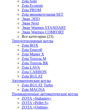
Zota Solo
Zota Econom
Zota PROM
Zota миникотельная SET
Эван ЭПО
Эван Next
Эван Warmos STANDART
Эван Warmos COMFORT
Все категории (23)
Твердотопливные котлы
Zota BOX
Zota Енисей
Zota Master X
Zota Тополь М
Zota Тополь ВК
Zota LAVA
Zota CARBON
Zota BULAT
Автоматические котлы
Zota BULAT Turbo
Zota MAGNA
Промышленные автоматические котлы
ZOTA «Stahanov»
ZOTA «Pellet S»
ZOTA «Optima»