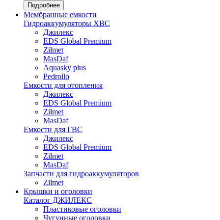
Подробнее
Мембранные емкости
Гидроаккумуляторы ХВС
Джилекс
EDS Global Premium
Zilmet
MasDaf
Aquasky plus
Pedrollo
Емкости для отопления
Джилекс
EDS Global Premium
Zilmet
MasDaf
Емкости для ГВС
Джилекс
EDS Global Premium
Zilmet
MasDaf
Запчасти для гидроаккумуляторов
Zilmet
Крышки и оголовки
Каталог ДЖИЛЕКС
Пластиковые оголовки
Чугунные оголовки