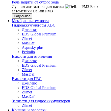
Реле защиты от сухого хода
Лучшая автоматика для насоса
Блок
автоматики Dellain PM3
Подробнее
Мембранные емкости
Гидроаккумуляторы ХВС
Джилекс
EDS Global Premium
Zilmet
MasDaf
Aquasky plus
Pedrollo
Емкости для отопления
Джилекс
EDS Global Premium
Zilmet
MasDaf
Емкости для ГВС
Джилекс
EDS Global Premium
Zilmet
MasDaf
Запчасти для гидроаккумуляторов
Zilmet
Крышки и оголовки