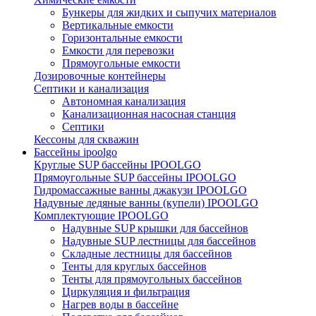
Бункеры для жидких и сыпучих материалов
Вертикальные емкости
Горизонтальные емкости
Емкости для перевозки
Прямоугольные емкости
Дозировочные контейнеры
Септики и канализация
Автономная канализация
Канализационная насосная станция
Септики
Кессоны для скважин
Бассейны ipoolgo
Круглые SUP бассейны IPOOLGO
Прямоугольные SUP бассейны IPOOLGO
Гидромассажные ванны джакузи IPOOLGO
Надувные ледяные ванны (купели) IPOOLGO
Комплектующие IPOOLGO
Надувные SUP крышки для бассейнов
Надувные SUP лестницы для бассейнов
Складные лестницы для бассейнов
Тенты для круглых бассейнов
Тенты для прямоугольных бассейнов
Циркуляция и фильтрация
Нагрев воды в бассейне