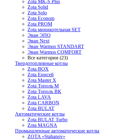
Zota MK-S Plus
Zota Solid
Zota Solo
Zota Econom
Zota PROM
Zota миникотельная SET
Эван ЭПО
Эван Next
Эван Warmos STANDART
Эван Warmos COMFORT
Все категории (23)
Твердотопливные котлы
Zota BOX
Zota Енисей
Zota Master X
Zota Тополь М
Zota Тополь ВК
Zota LAVA
Zota CARBON
Zota BULAT
Автоматические котлы
Zota BULAT Turbo
Zota MAGNA
Промышленные автоматические котлы
ZOTA «Stahanov»