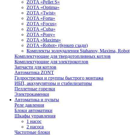
ZOTA «Pellet S»
ZOTA «Optima»
ZOTA «Twist»
ZOTA «Forta»
ZOTA «Focus»
ZOTA «Cuba»
ZOTA «Pony»
ZOTA «Maxima»
ZOTA «Robot» (бункер сзади)
Комплекты золоудаления Stahanov, Maxima, Robot
Комплектующие для твердотопливных котлов
Комплектующие для электрокотлов
Запчасти для котлов
Автоматика ZONT
Гидрострелки и группы быстрого монтажа
ИБП, аккумуляторы и стабилизаторы
Пеллетные горелки
Электрокаменки
Автоматика и пульты
Реле давления
Блоки автоматики
Шкафы управления
1 насос
2 насоса
Частотные блоки