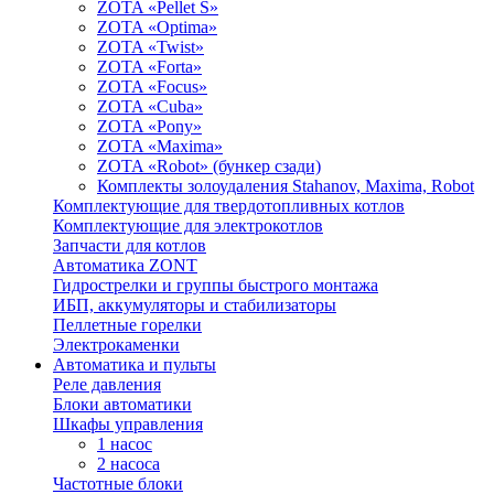
ZOTA «Pellet S»
ZOTA «Optima»
ZOTA «Twist»
ZOTA «Forta»
ZOTA «Focus»
ZOTA «Cuba»
ZOTA «Pony»
ZOTA «Maxima»
ZOTA «Robot» (бункер сзади)
Комплекты золоудаления Stahanov, Maxima, Robot
Комплектующие для твердотопливных котлов
Комплектующие для электрокотлов
Запчасти для котлов
Автоматика ZONT
Гидрострелки и группы быстрого монтажа
ИБП, аккумуляторы и стабилизаторы
Пеллетные горелки
Электрокаменки
Автоматика и пульты
Реле давления
Блоки автоматики
Шкафы управления
1 насос
2 насоса
Частотные блоки