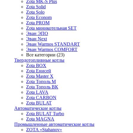
Zota MK-S Plus
Zota Solid
Zota Solo
Zota Econom
Zota PROM
Zota миникотельная SET
Эван ЭПО
Эван Next
Эван Warmos STANDART
Эван Warmos COMFORT
Все категории (23)
Твердотопливные котлы
Zota BOX
Zota Енисей
Zota Master X
Zota Тополь М
Zota Тополь ВК
Zota LAVA
Zota CARBON
Zota BULAT
Автоматические котлы
Zota BULAT Turbo
Zota MAGNA
Промышленные автоматические котлы
ZOTA «Stahanov»