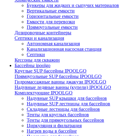
Бункеры для жидких и сыпучих материалов
Вертикальные емкости
Горизонтальные емкости
Емкости для перевозки
Прямоугольные емкости
Дозировочные контейнеры
Септики и канализация
Автономная канализация
Канализационная насосная станция
Септики
Кессоны для скважин
Бассейны ipoolgo
Круглые SUP бассейны IPOOLGO
Прямоугольные SUP бассейны IPOOLGO
Гидромассажные ванны джакузи IPOOLGO
Надувные ледяные ванны (купели) IPOOLGO
Комплектующие IPOOLGO
Надувные SUP крышки для бассейнов
Надувные SUP лестницы для бассейнов
Складные лестницы для бассейнов
Тенты для круглых бассейнов
Тенты для прямоугольных бассейнов
Циркуляция и фильтрация
Нагрев воды в бассейне