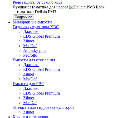
Реле защиты от сухого хода
Лучшая автоматика для насоса
Блок
автоматики Dellain PM3
Подробнее
Мембранные емкости
Гидроаккумуляторы ХВС
Джилекс
EDS Global Premium
Zilmet
MasDaf
Aquasky plus
Pedrollo
Емкости для отопления
Джилекс
EDS Global Premium
Zilmet
MasDaf
Емкости для ГВС
Джилекс
EDS Global Premium
Zilmet
MasDaf
Запчасти для гидроаккумуляторов
Zilmet
Крышки и оголовки