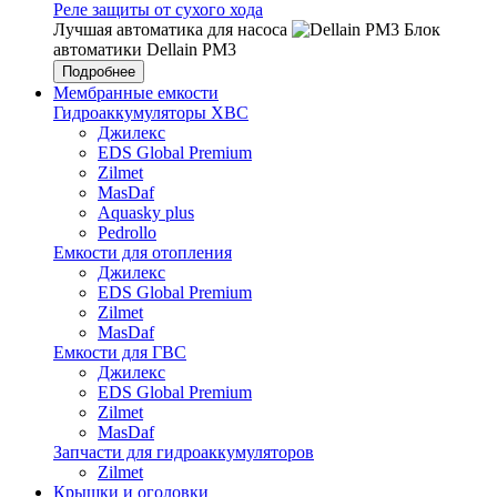
Реле защиты от сухого хода
Лучшая автоматика для насоса
Блок
автоматики Dellain PM3
Подробнее
Мембранные емкости
Гидроаккумуляторы ХВС
Джилекс
EDS Global Premium
Zilmet
MasDaf
Aquasky plus
Pedrollo
Емкости для отопления
Джилекс
EDS Global Premium
Zilmet
MasDaf
Емкости для ГВС
Джилекс
EDS Global Premium
Zilmet
MasDaf
Запчасти для гидроаккумуляторов
Zilmet
Крышки и оголовки