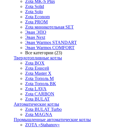
Zota MK-S Plus
Zota Solid
Zota Solo
Zota Econom
Zota PROM
Zota миникотельная SET
Эван ЭПО
Эван Next
Эван Warmos STANDART
Эван Warmos COMFORT
Все категории (23)
Твердотопливные котлы
Zota BOX
Zota Енисей
Zota Master X
Zota Тополь М
Zota Тополь ВК
Zota LAVA
Zota CARBON
Zota BULAT
Автоматические котлы
Zota BULAT Turbo
Zota MAGNA
Промышленные автоматические котлы
ZOTA «Stahanov»