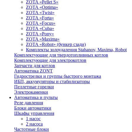
ZOTA «Pellet S»
ZOTA «Optima»
ZOTA «Twist»
ZOTA «Forta»
ZOTA «Focus»
ZOTA «Cuba»
ZOTA «Pony»
ZOTA «Maxima»
ZOTA «Robot» (бункер сзади)
Комплекты золоудаления Stahanov, Maxima, Robot
Комплектующие для твердотопливных котлов
Комплектующие для электрокотлов
Запчасти для котлов
Автоматика ZONT
Гидрострелки и группы быстрого монтажа
ИБП, аккумуляторы и стабилизаторы
Пеллетные горелки
Электрокаменки
Автоматика и пульты
Реле давления
Блоки автоматики
Шкафы управления
1 насос
2 насоса
Частотные блоки