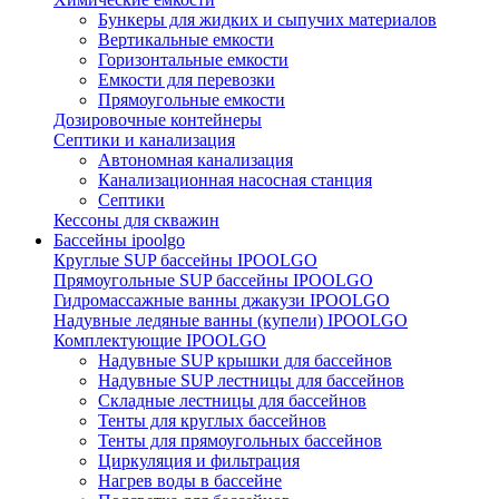
Бункеры для жидких и сыпучих материалов
Вертикальные емкости
Горизонтальные емкости
Емкости для перевозки
Прямоугольные емкости
Дозировочные контейнеры
Септики и канализация
Автономная канализация
Канализационная насосная станция
Септики
Кессоны для скважин
Бассейны ipoolgo
Круглые SUP бассейны IPOOLGO
Прямоугольные SUP бассейны IPOOLGO
Гидромассажные ванны джакузи IPOOLGO
Надувные ледяные ванны (купели) IPOOLGO
Комплектующие IPOOLGO
Надувные SUP крышки для бассейнов
Надувные SUP лестницы для бассейнов
Складные лестницы для бассейнов
Тенты для круглых бассейнов
Тенты для прямоугольных бассейнов
Циркуляция и фильтрация
Нагрев воды в бассейне