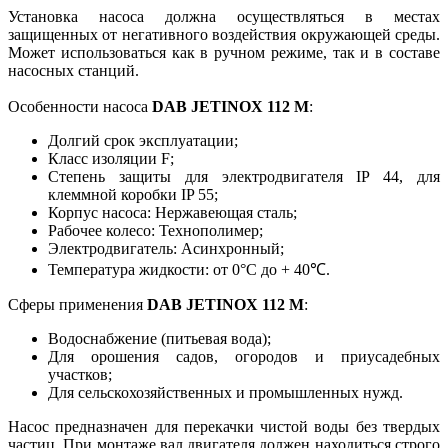
Установка насоса должна осуществляться в местах
защищенных от негативного воздействия окружающей среды.
Может использоваться как в ручном режиме, так и в составе
насосных станций.
Особенности насоса
DAB JETINOX 112 M
:
Долгий срок эксплуатации;
Класс изоляции F;
Степень защиты для электродвигателя IP 44, для
клеммной коробки IP 55;
Корпус насоса: Нержавеющая сталь;
Рабочее колесо: Технополимер;
Электродвигатель: Асинхронный;
Температура жидкости: от 0°С до + 40℃.
Сферы применения
DAB JETINOX 112 M
:
Водоснабжение (питьевая вода);
Для орошения садов, огородов и приусадебных
участков;
Для сельскохозяйственных и промышленных нужд.
Насос предназначен для перекачки чистой воды без твердых
частиц. При монтаже вал двигателя должен находиться строго