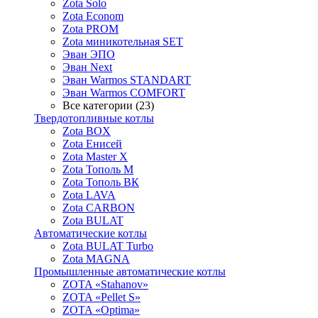
Zota Solo
Zota Econom
Zota PROM
Zota миникотельная SET
Эван ЭПО
Эван Next
Эван Warmos STANDART
Эван Warmos COMFORT
Все категории (23)
Твердотопливные котлы
Zota BOX
Zota Енисей
Zota Master X
Zota Тополь М
Zota Тополь ВК
Zota LAVA
Zota CARBON
Zota BULAT
Автоматические котлы
Zota BULAT Turbo
Zota MAGNA
Промышленные автоматические котлы
ZOTA «Stahanov»
ZOTA «Pellet S»
ZOTA «Optima»