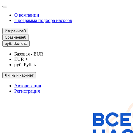
О компании
Программа подбора насосов
Избранное
0
Сравнение
0
руб.
Валюта
Базовая - EUR
EUR +
руб. Рубль
Личный кабинет
Авторизация
Регистрация