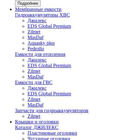
Подробнее
Мембранные емкости
Гидроаккумуляторы ХВС
Джилекс
EDS Global Premium
Zilmet
MasDaf
Aquasky plus
Pedrollo
Емкости для отопления
Джилекс
EDS Global Premium
Zilmet
MasDaf
Емкости для ГВС
Джилекс
EDS Global Premium
Zilmet
MasDaf
Запчасти для гидроаккумуляторов
Zilmet
Крышки и оголовки
Каталог ДЖИЛЕКС
Пластиковые оголовки
Чугунные оголовки