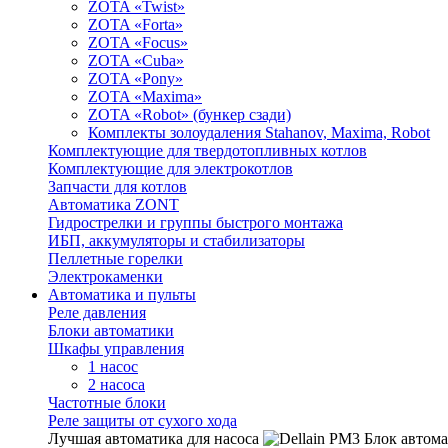
ZOTA «Twist»
ZOTA «Forta»
ZOTA «Focus»
ZOTA «Cuba»
ZOTA «Pony»
ZOTA «Maxima»
ZOTA «Robot» (бункер сзади)
Комплекты золоудаления Stahanov, Maxima, Robot
Комплектующие для твердотопливных котлов
Комплектующие для электрокотлов
Запчасти для котлов
Автоматика ZONT
Гидрострелки и группы быстрого монтажа
ИБП, аккумуляторы и стабилизаторы
Пеллетные горелки
Электрокаменки
Автоматика и пульты
Реле давления
Блоки автоматики
Шкафы управления
1 насос
2 насоса
Частотные блоки
Реле защиты от сухого хода
Лучшая автоматика для насоса
Блок автома